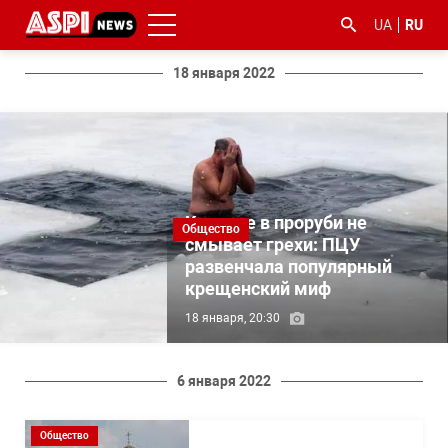
UA
RU
18 января 2022
Купание в проруби не
#ООС
#боротьба
#гфс
#Киев
#коронавірус
Общество
смывает грехи: ПЦУ
з
корупцією
развенчала популярный
крещенский миф
18 января, 20:30
6 января 2022
Общество