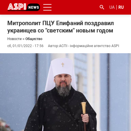
UA
RU
Митрополит ПЦУ Епифаний поздравил
украинцев со "светским" новым годом
Новости
»
Общество
сб, 01/01/2022 - 17:56
Автор:
АСПІ - інформаційне агентство ASPI
#ООС
#боротьба
#гфс
#Киев
#коронавірус
з
корупцією