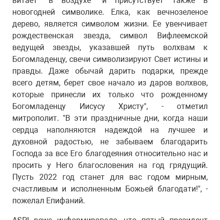
витает "в воздухе" и присутствует также в
новогодней символике. Елка, как вечнозеленое
дерево, является символом жизни. Ее увенчивает
рождественская звезда, символ Вифлеемской
ведущей звезды, указавшей путь волхвам к
Богомладенцу, свечи символизируют Свет истины и
правды. Даже обычай дарить подарки, прежде
всего детям, берет свое начало из даров волхвов,
которые принесли их только что рожденному
Богомладенцу Иисусу Христу", - отметил
митрополит. "В эти праздничные дни, когда наши
сердца наполняются надеждой на лучшее и
духовной радостью, не забываем благодарить
Господа за все Его благодеяния относительно нас и
просить у Него благословения на год грядущий.
Пусть 2022 год станет для вас годом мирным,
счастливым и исполненным Божьей благодати!", -
пожелал Епифаний.