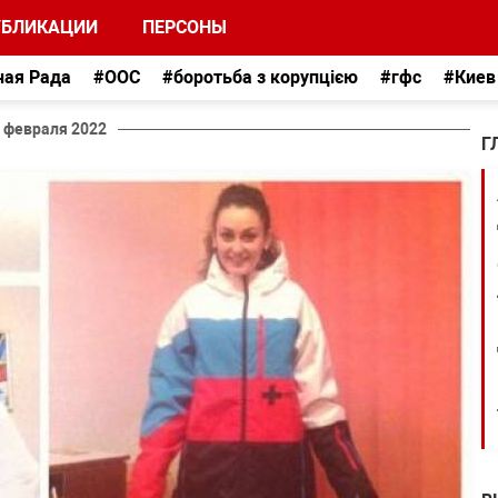
УБЛИКАЦИИ
ПЕРСОНЫ
ная Рада
#ООС
#боротьба з корупцією
#гфс
#Киев
 февраля 2022
Г