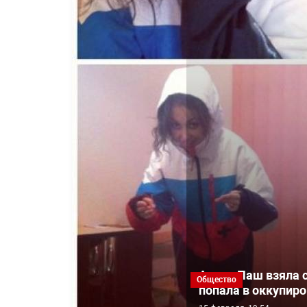
Алина Паш взяла с
Общество
попала в оккупир