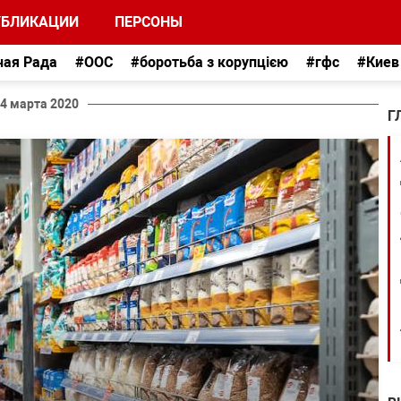
УБЛИКАЦИИ
ПЕРСОНЫ
ная Рада
#ООС
#боротьба з корупцією
#гфс
#Киев
4 марта 2020
Г