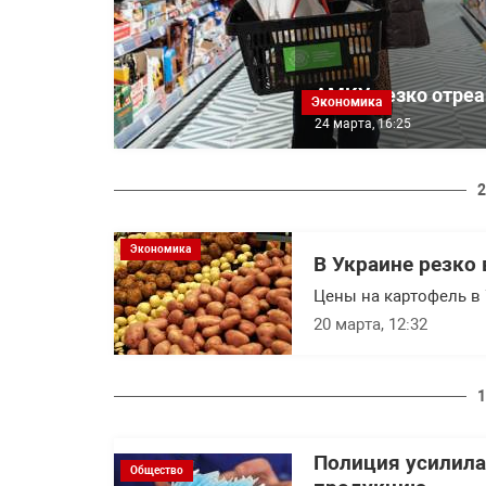
АМКУ резко отреаг
Экономика
24 марта, 16:25
2
Экономика
В Украине резко
Цены на картофель в 
20 марта, 12:32
1
Полиция усилила
Общество