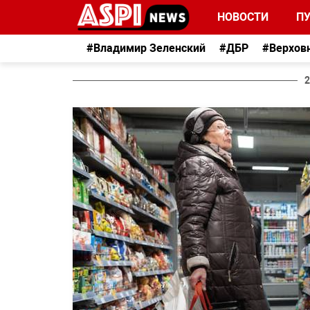
НОВОСТИ
П
#Владимир Зеленский
#ДБР
#Верхов
2