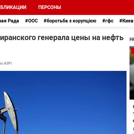
УБЛИКАЦИИ
ПЕРСОНЫ
ная Рада
#ООС
#боротьба з корупцією
#гфс
#Киев
 иранского генерала цены на нефть
Н
во ASPI