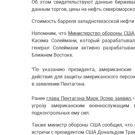
Об этом свидетельствуют данные биржевы
данным торгов, цены на нефть североморског
Стоимость барреля западнотехасской нефти 
Напомним, что
Министерство обороны США
Касема Солеймани, который разрабатывал
генерал Солеймани активно разрабатыва
Ближнем Востоке.
”По указанию президента, американские
действия для защиты американского персона
в заявлении Пентагона.
Ранее
глава Пентагона Марк Эспер заявил
,
угрозу американским военнослужащим
подконтрольных ему сил.
Также министр обороны США сообщил, что 
встречи с президентом США Дональдом Тра