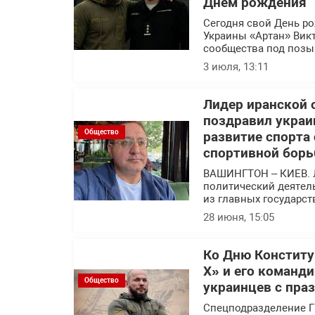
Днем рождения
Сегодня свой День р
Украины «Артан» Вик
сообщества под позы
3 июля, 13:11
Лидер иранской 
поздравил украи
Общество
развитие спорта
спортивной борь
ВАШИНГТОН – КИЕВ. 
политический деятел
из главных государс
28 июня, 15:05
Ко Дню Конститу
Х» и его команд
Общество
украинцев с пра
Спецподразделение Г