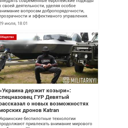
внедрять современные европейские подходы
к своей деятельности, уделяя особое
внимание вопросам добропорядочности,
прозрачности и эффективного управления.
29 июля, 18:01
Общество
«Украина держит козыри»:
спецназовец ГУР Девятый
рассказал о новых возможностях
морских дронов Katran
Украинские беспилотные технологии
продолжают привлекать внимание мирового