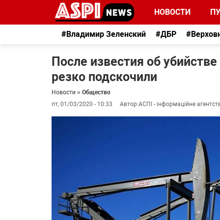
НОВОСТИ
П
#Владимир Зеленский
#ДБР
#Верхов
После известия об убийстве
резко подскочили
Новости
»
Общество
пт, 01/03/2020 - 10:33
Автор:
АСПІ - інформаційне агентст