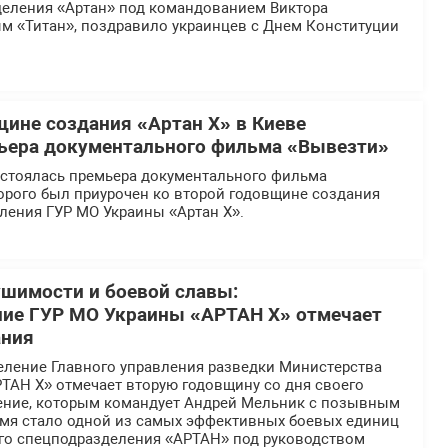
деления «Артан» под командованием Виктора
м «Титан», поздравило украинцев с Днем Конституции
щине создания «Артан Х» в Киеве
ьера документального фильма «Вывезти»
остоялась премьера документального фильма
орого был приурочен ко второй годовщине создания
ления ГУР МО Украины «Артан Х».
ушимости и боевой славы:
ние ГУР МО Украины «АРТАН Х» отмечает
ания
еление Главного управления разведки Министерства
ТАН Х» отмечает вторую годовщину со дня своего
ение, которым командует Андрей Мельник с позывным
ремя стало одной из самых эффективных боевых единиц
ого спецподразделения «АРТАН» под руководством