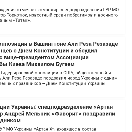
ождения отмечает командир спецподразделения ГУР МО
тор Торкотюк, известный среди побратимов и военного
вным «Титан».
оппозиции в Вашингтоне Али Реза Резазаде
нцев с Днем Конституции и обсудил
 с вице-президентом Ассоциации
бы Киева Михаилом Бугаем
Лидер иранской оппозиции в США, общественный и
ь Али Реза Резазаде поздравил народ Украины с одним
твенных праздников – Днем Конституции Украины.
ции Украины: спецподразделение «Артан
ир Андрей Мельник «Фаворит» поздравили
здником
УР МО Украины «Артан Х», входящее в состав