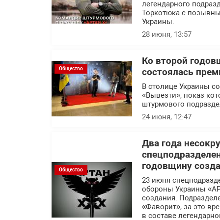
легендарного подраз
Торкотюка с позывны
Украины.
28 июня, 13:57
Ко второй годов
Общество
состоялась прем
В столице Украины с
«Вывезти», показ кот
штурмового подразде
24 июня, 12:47
Два года несокр
спецподразделе
годовщину созд
Общество
23 июня спецподразд
обороны Украины «АР
создания. Подраздел
«Фаворит», за это в
в составе легендарн