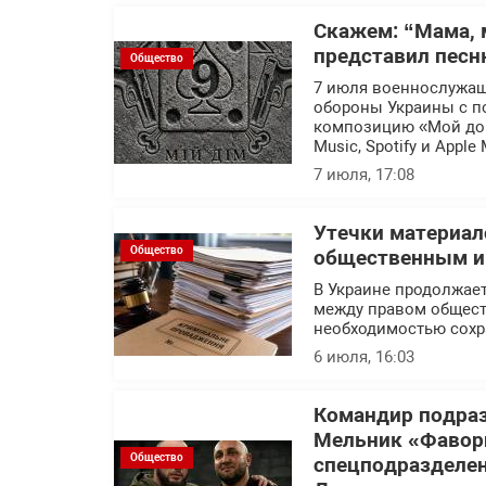
Скажем: “Мама, 
представил песн
Общество
7 июля военнослужащ
обороны Украины с п
композицию «Мой дом
Music, Spotify и Apple 
7 июля, 17:08
Утечки материал
Общество
общественным ин
В Украине продолжает
между правом общест
необходимостью сохр
6 июля, 16:03
Командир подраз
Мельник «Фавор
Общество
спецподразделен