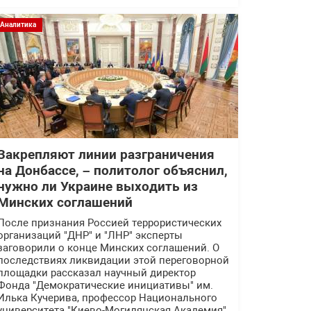
Аналитика
Закрепляют линии разграничения
на Донбассе, – политолог объяснил,
нужно ли Украине выходить из
Минских соглашений
После признания Россией террористических
организаций "ДНР" и "ЛНР" эксперты
заговорили о конце Минских соглашений. О
последствиях ликвидации этой переговорной
площадки рассказал научный директор
Фонда "Демократические инициативы" им.
Илька Кучерива, профессор Национального
университета "Киево-Могилянская Академия"