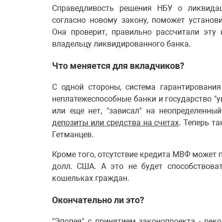
Справедливость решения НБУ о ликвидац
согласно новому закону, поможет устано
Она проверит, правильно рассчитали эту
владельцу ликвидированного банка.
Что меняется для вкладчиков?
С одной стороны, система гарантировани
неплатежеспособные банки и государство "у
или еще нет, "зависал" на неопределенны
депозиты или средства на счетах
. Теперь т
Гетманцев.
Кроме того, отсутствие кредита МВФ может п
долл. США. А это не будет способствова
кошельках граждан.
Окончательно ли это?
"Эпопея" с принятием законопроекта - рек