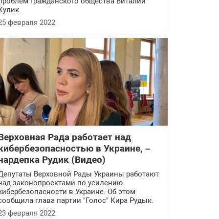
проблем гражданского общества Виталий
Кулик.
25 февраля 2022
Верховная Рада работает над
кибербезопасностью в Украине, –
нардепка Рудик (Видео)
Депутаты Верховной Рады Украины работают
над законопроектами по усилению
кибербезопасности в Украине. Об этом
сообщила глава партии "Голос" Кира Рудык.
23 февраля 2022