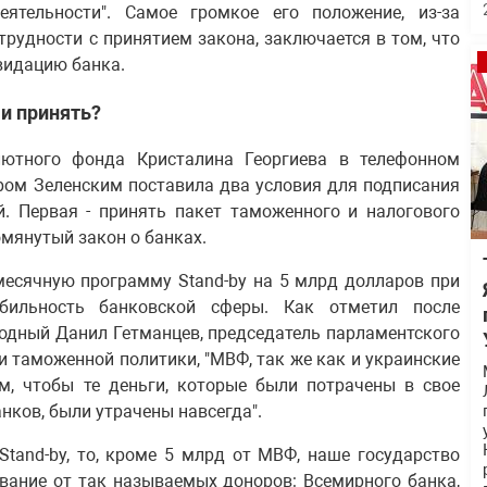
ятельности". Самое громкое его положение, из-за
трудности с принятием закона, заключается в том, что
видацию банка.
 и принять?
ютного фонда Кристалина Георгиева в телефонном
ром Зеленским поставила два условия для подписания
. Первая - принять пакет таможенного и налогового
омянутый закон о банках.
месячную программу Stand-by на 5 млрд долларов при
абильность банковской сферы. Как отметил после
родный Данил Гетманцев, председатель парламентского
и таможенной политики, "МВФ, так же как и украинские
ом, чтобы те деньги, которые были потрачены в свое
ков, были утрачены навсегда".
tand-by, то, кроме 5 млрд от МВФ, наше государство
вание от так называемых доноров: Всемирного банка,