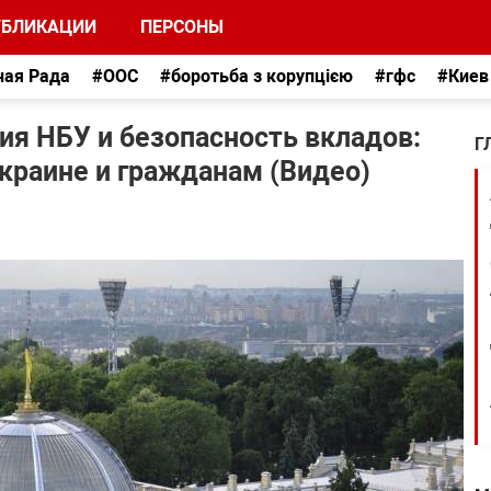
УБЛИКАЦИИ
ПЕРСОНЫ
ная Рада
#ООС
#боротьба з корупцією
#гфс
#Киев
ия НБУ и безопасность вкладов:
Г
Украине и гражданам (Видео)