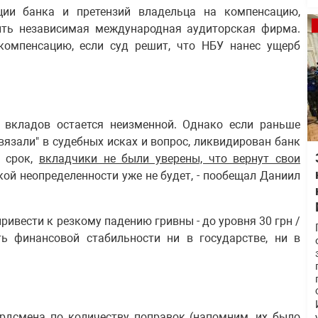
ии банка и претензий владельца на компенсацию,
вить независимая международная аудиторская фирма.
 компенсацию, если суд решит, что НБУ нанес ущерб
я вкладов остается неизменной. Однако если раньше
вязали" в судебных исках и вопрос, ликвидирован банк
й срок,
вкладчики не были уверены, что вернут свои
акой неопределенности уже не будет, - пообещал Даниил
ривести к резкому падению гривны - до уровня 30 грн /
ть финансовой стабильности ни в государстве, ни в
ордсмена по количеству поправок (напомним, их было