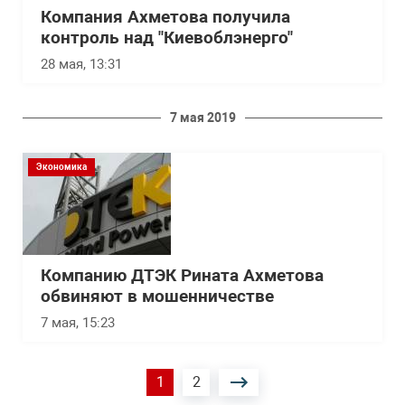
Компания Ахметова получила
контроль над "Киевоблэнерго"
28 мая, 13:31
7 мая 2019
Экономика
Компанию ДТЭК Рината Ахметова
обвиняют в мошенничестве
7 мая, 15:23
Нумерация
Текущая
1
Страница
2
страниц