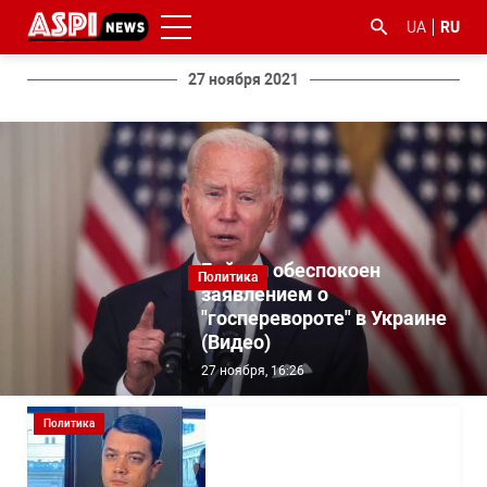
UA
RU
27 ноября 2021
#ООС
#боротьба
#гфс
#Киев
#коронавірус
з
Байден обеспокоен
Политика
корупцією
заявлением о
"госперевороте" в Украине
(Видео)
27 ноября, 16:26
Политика