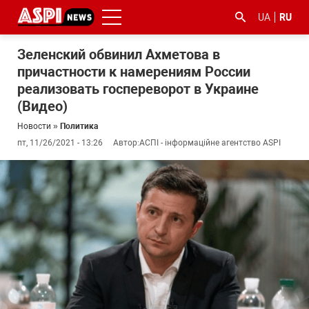
UA
RU
Зеленский обвинил Ахметова в
причастности к намерениям России
реализовать госпереворот в Украине
(Видео)
Новости
»
Политика
пт, 11/26/2021 - 13:26
Автор:
АСПІ - інформаційне агентство ASPI
#ООС
#боротьба
#гфс
#Киев
#коронавірус
з
корупцією