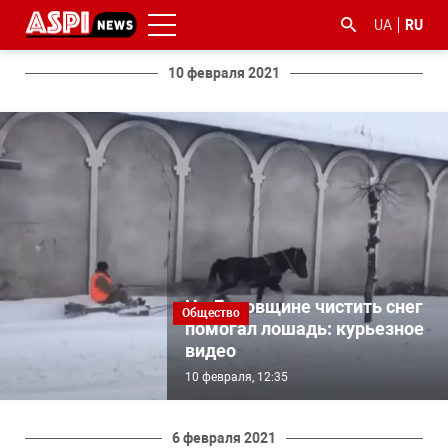
UA
RU
10 февраля 2021
#ООС
#боротьба
#гфс
#Киев
#коронавірус
з
корупцією
На Львовщине чистить снег
Общество
помогал лошадь: курьезное
видео
10 февраля, 12:35
6 февраля 2021