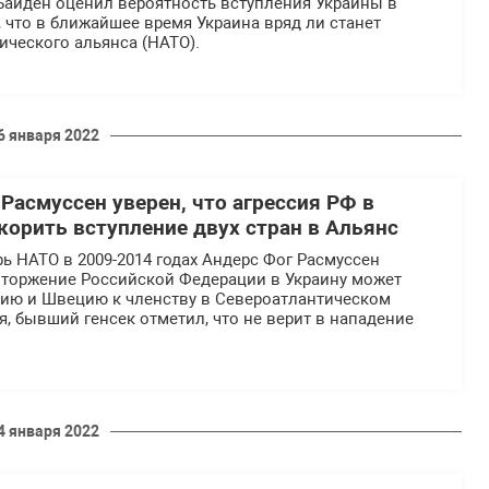
айден оценил вероятность вступления Украины в
, что в ближайшее время Украина вряд ли станет
ического альянса (НАТО).
6 января 2022
Расмуссен уверен, что агрессия РФ в
корить вступление двух стран в Альянс
ь НАТО в 2009-2014 годах Андерс Фог Расмуссен
 вторжение Российской Федерации в Украину может
ию и Швецию к членству в Североатлантическом
мя, бывший генсек отметил, что не верит в нападение
4 января 2022