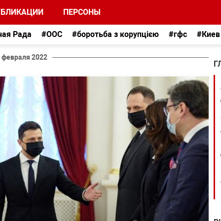
УБЛИКАЦИИ
ПЕРСОНЫ
ная Рада
#ООС
#боротьба з корупцією
#гфс
#Киев
 февраля 2022
Г