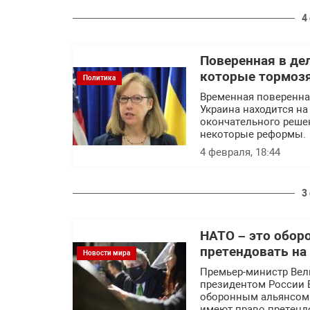
4
Поверенная в де
которые тормозя
Политика
Временная поверенная
Украина находится на
окончательного решен
некоторые реформы.
4 февраля, 18:44
3
НАТО – это обор
претендовать на
Новости мира
Премьер-министр Вел
президентом России 
оборонным альянсом.
имеют право претендо