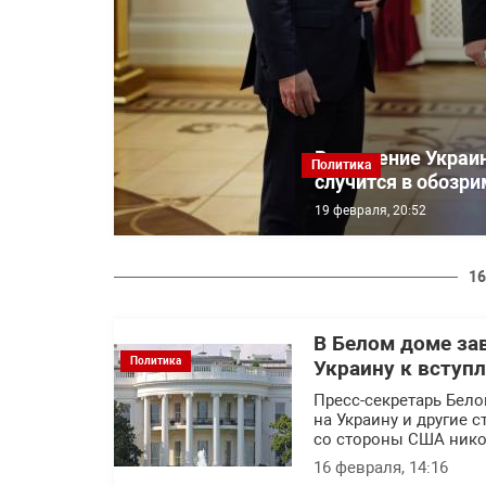
Вступление Украин
Политика
случится в обозр
19 февраля, 20:52
16
В Белом доме за
Политика
Украину к вступ
Пресс-секретарь Бело
на Украину и другие 
со стороны США нико
16 февраля, 14:16