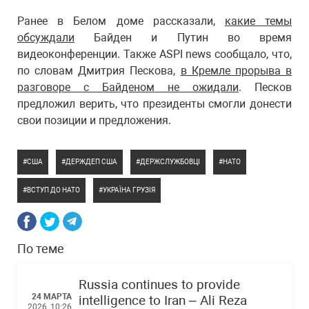
Ранее в Белом доме рассказали,
какие темы
обсуждали
Байден и Путин во время
видеоконференции. Также ASPI news сообщало, что,
по словам Дмитрия Пескова,
в Кремле прорыва в
разговоре с Байденом не ожидали
. Песков
предложил верить, что президенты смогли донести
свои позиции и предложения.
США
ДЕРЖДЕП США
ДЕРЖСЛУЖБОВЦІ
НАТО
ВСТУП ДО НАТО
УКРАЇНА ГРУЗІЯ
По теме
Russia continues to provide
24 МАРТА
intelligence to Iran – Ali Reza
2026, 10:26