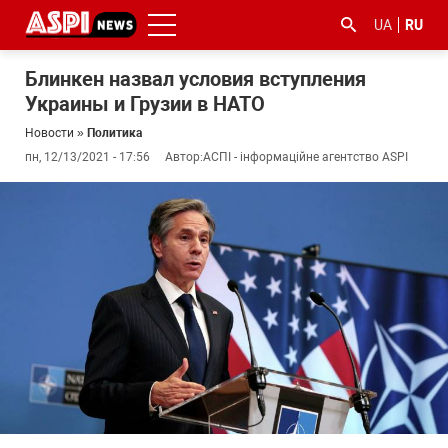
UA
RU
Блинкен назвал условия вступления
Украины и Грузии в НАТО
Новости
»
Политика
пн, 12/13/2021 - 17:56
Автор:
АСПІ - інформаційне агентство ASPI
#ООС
#боротьба
#гфс
#Киев
#коронавірус
з
корупцією