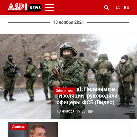
UA
RU
13 ноября 2021
#ООС
#боротьба
#гфс
#Киев
#коронавірус
з
корупцією
Bellingcat: Палачами в
Общество
"Изоляции" руководили
офицеры ФСБ (Видео)
13 ноября, 19:55
Донбасс