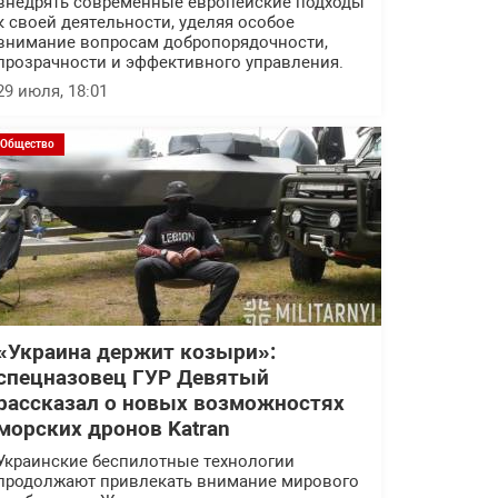
внедрять современные европейские подходы
к своей деятельности, уделяя особое
внимание вопросам добропорядочности,
прозрачности и эффективного управления.
29 июля, 18:01
Общество
«Украина держит козыри»:
спецназовец ГУР Девятый
рассказал о новых возможностях
морских дронов Katran
Украинские беспилотные технологии
продолжают привлекать внимание мирового