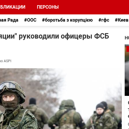
УБЛИКАЦИИ
ПЕРСОНЫ
ная Рада
#ООС
#боротьба з корупцією
#гфс
#Киев
оляции" руководили офицеры ФСБ
Н
во ASPI