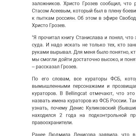
заложников. Христо Грозев сообщил, что р
Стасом Асеевым, который был в плену боеви
к пыткам россиян. Об этом в эфире Свобо
Христо Грозев.
"Я прочитал книгу Станислава и понял, что
суда. И надо искать не только тех, кто за
руками вырывал. Для меня было понятно, кто 
мы смогли дойти достаточно высоко, и понят
– рассказал Грозев.
По его словам, все кураторы ФСБ, кот
вымышленными персонажами и прозвищами
кураторов. В Bellingcat отмечают, что э
назвать имена кураторов из ФСБ России. Так
узнать, почему Денис Куликовский (бывши
находился 2 года на подконтрольной пр
правоохранители.
Ранее Людмила Денисова заявила, что в