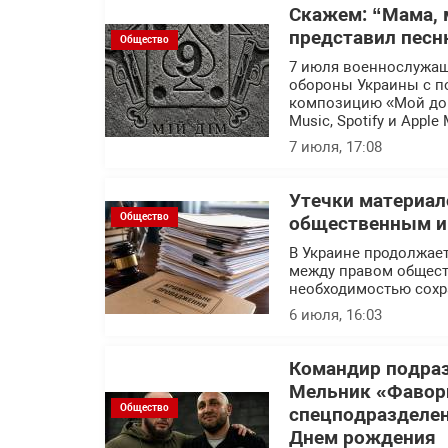
Скажем: “Мама, 
представил песн
Общество
7 июля военнослужащ
обороны Украины с п
композицию «Мой дом
Music, Spotify и Apple 
7 июля, 17:08
Утечки материал
Общество
общественным ин
В Украине продолжает
между правом общест
необходимостью сохр
6 июля, 16:03
Командир подраз
Мельник «Фавор
Общество
спецподразделен
Днем рождения