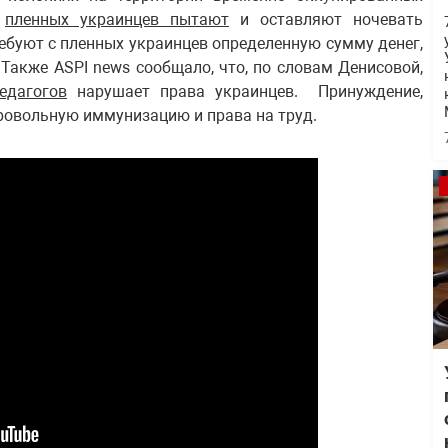
й
пленных украинцев пытают
и оставляют ночевать
ребуют с пленных украинцев определенную сумму денег,
Также ASPI news сообщало, что, по словам Денисовой,
едагогов
нарушает права украинцев. Принуждение,
ровольную иммунизацию и права на труд.