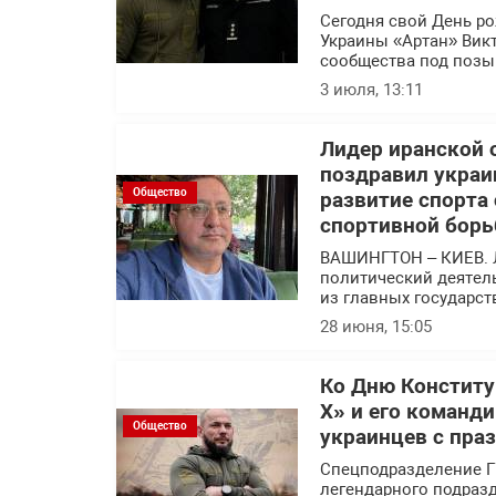
Сегодня свой День р
Украины «Артан» Вик
сообщества под позы
3 июля, 13:11
Лидер иранской 
поздравил украи
Общество
развитие спорта
спортивной борь
ВАШИНГТОН – КИЕВ. 
политический деятел
из главных государс
28 июня, 15:05
Ко Дню Конститу
Х» и его команд
Общество
украинцев с пра
Спецподразделение Г
легендарного подраз