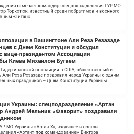
ождения отмечает командир спецподразделения ГУР МО
тор Торкотюк, известный среди побратимов и военного
вным «Титан».
оппозиции в Вашингтоне Али Реза Резазаде
нцев с Днем Конституции и обсудил
 с вице-президентом Ассоциации
бы Киева Михаилом Бугаем
Лидер иранской оппозиции в США, общественный и
ь Али Реза Резазаде поздравил народ Украины с одним
твенных праздников – Днем Конституции Украины.
ции Украины: спецподразделение «Артан
ир Андрей Мельник «Фаворит» поздравили
здником
УР МО Украины «Артан Х», входящее в состав
деления «Артан» под командованием Виктора