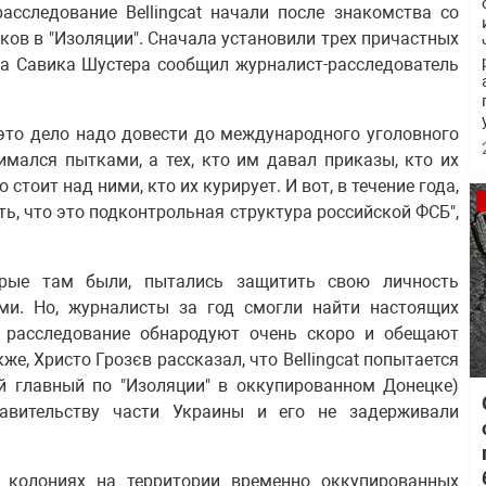
асследование Bellingcat начали после знакомства со
ков в "Изоляции". Сначала установили трех причастных
да Савика Шустера сообщил журналист-расследователь
 это дело надо довести до международного уголовного
нимался пытками, а тех, кто им давал приказы, кто их
стоит над ними, кто их курирует. И вот, в течение года,
ь, что это подконтрольная структура российской ФСБ",
орые там были, пытались защитить свою личность
. Но, журналисты за год смогли найти настоящих
то расследование обнародуют очень скоро и обещают
же, Христо Грозєв рассказал, что Bellingcat попытается
й главный по "Изоляции" в оккупированном Донецке)
авительству части Украины и его не задерживали
 колониях на территории временно оккупированных