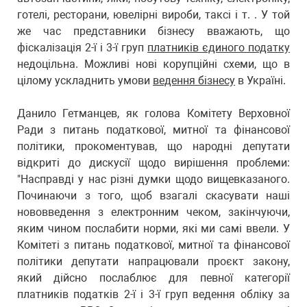
готелі, ресторани, ювелірні вироби, таксі і т. . У той
же час представники бізнесу вважають, що
фіскалізація 2-ї і 3-ї груп
платників єдиного податку
недоцільна. Можливі нові корупційні схеми, що в
цілому ускладнить умови
ведення бізнесу
в Україні.
Данило Гетманцев, як голова Комітету Верховної
Ради з питань податкової, митної та фінансової
політики, прокоментував, що народні депутати
відкриті до дискусії щодо вирішення проблеми:
"Насправді у нас різні думки щодо вищевказаного.
Починаючи з того, щоб взагалі скасувати наші
нововведення з електронним чеком, закінчуючи,
яким чином послабити норми, які ми самі ввели. У
Комітеті з питань податкової, митної та фінансової
політики депутати напрацювали проєкт закону,
який дійсно послаблює для певної категорії
платників податків 2-ї і 3-ї груп ведення обліку за