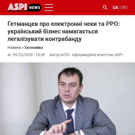
UA
RU
Гетманцев про електронні чеки та РРО:
український бізнес намагається
легалізувати контрабанду
Новини
»
Економіка
вт, 09/22/2020 - 18:09
Автор:
АСПІ - інформаційне агентство ASPI
#ООС
#боротьба
#ДФС
#Київ
#коронавірус
з
корупцією