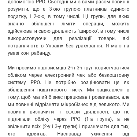
допомогою РРО. Сьогодні ми з вами разом повинні
розуміти, що є 3-ою групою платників єдиного
податку, і 2-ою, в тому числі. Ці групи, для яких
значно збільшені ліміти операцій, можуть
здійснювати свою діяльність "широко", в тому числі
використовуючи для реалізації товари, які
потрапляють в Україну без урахування. Я маю на
увазі контрабанду.
Ми просимо підприємців 2-ї і 3-ї груп користуватися
обліком через електронний чек або безкоштовну
систему РРО. Не потрібно розцінювати це як
збільшення податкового тиску. Ми зацікавлені в
тому, щоб малий бізнес працював і розвивався, але
ми повинні відрізняти мікробізнес від великого. Ми
повинні визначити ті сфери діяльності, що не
підлягали обліку через РРО (1-а група), а не
звільнити всіх (2-у і 3-у групи) і призначати для тих,
хто підлягав. Насправді ухилення від