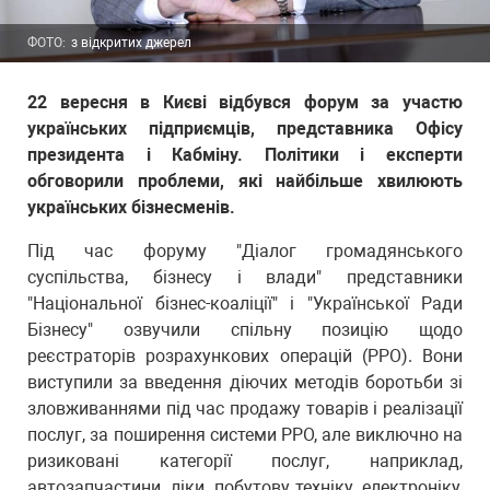
ФОТО:
з відкритих джерел
22 вересня в Києві відбувся форум за участю
українських підприємців, представника Офісу
президента і Кабміну. Політики і експерти
обговорили проблеми, які найбільше хвилюють
українських бізнесменів.
Під час форуму "Діалог громадянського
суспільства, бізнесу і влади" представники
"Національної бізнес-коаліції" і "Української Ради
Бізнесу" озвучили спільну позицію щодо
реєстраторів розрахункових операцій (РРО). Вони
виступили за введення діючих методів боротьби зі
зловживаннями під час продажу товарів і реалізації
послуг, за поширення системи РРО, але виключно на
ризиковані категорії послуг, наприклад,
автозапчастини, ліки, побутову техніку, електроніку,