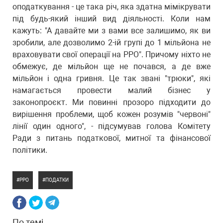
оподаткування - це така річ, яка здатна мімікрувати
під будь-який інший вид діяльності. Коли нам
кажуть: "А давайте ми з вами все залишимо, як ви
зробили, але дозволимо 2-ій групі до 1 мільйона не
враховувати свої операції на РРО". Причому ніхто не
обмежує, де мільйон ще не почався, а де вже
мільйон і одна гривня. Це так звані "трюки", які
намагається провести малий бізнес у
законопроєкт. Ми повинні прозоро підходити до
вирішення проблеми, щоб кожен розумів "червоні"
лінії один одного", - підсумував голова Комітету
Ради з питань податкової, митної та фінансової
політики.
РРО
ПОДАТКИ
По темі