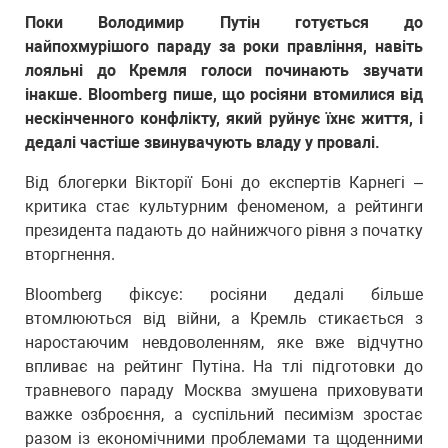
Поки Володимир Путін готується до
найпохмурішого параду за роки правління, навіть
лояльні до Кремля голоси починають звучати
інакше. Bloomberg пише, що росіяни втомилися від
нескінченного конфлікту, який руйнує їхнє життя, і
дедалі частіше звинувачують владу у провалі.
Від блогерки Вікторії Боні до експертів Карнегі –
критика стає культурним феноменом, а рейтинги
президента падають до найнижчого рівня з початку
вторгнення.
Bloomberg фіксує: росіяни дедалі більше
втомлюються від війни, а Кремль стикається з
наростаючим невдоволенням, яке вже відчутно
впливає на рейтинг Путіна. На тлі підготовки до
травневого параду Москва змушена приховувати
важке озброєння, а суспільний песимізм зростає
разом із економічними проблемами та щоденними