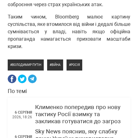
озброєння через страх українських атак.
Таким чином, Bloomberg малює картину
суспільства, яке втомилося від війни і дедалі більше
сумнівається у владі, навіть якщо офіційна
пропаганда намагається приховати масштаби
кризи.
ВОЛОДИМИР ПУТІН
ВІЙНА
РОСІЯ
По темі
Клименко попередив про нову
6 СЕРПНЯ
тактику Росії взимку та
2026, 18:26
закликав готуватися до загроз
Sky News пояснив, яку слабку
6 СЕРПНЯ