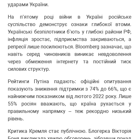
ударами України.
На п’ятому році війни в Україні російське
суспільство демонструє ознаки глибокої втоми.
Українські безпілотники б’ють у глибокі райони РФ,
інфляція зростає, підприємства закриваються, а
репресії лише посилюються. Bloomberg зазначає, що
навіть серед чиновників виникає невдоволення
через обмеження інтернету та постійний тиск
силових структур.
Рейтинги Путіна падають: офіційні опитування
показують зниження підтримки з 74% до 66%, що є
найнижчим показником від лютого 2022 року. Лише
55% росіян вважають, що країна рухається у
правильному напрямку – теж рекордно низький
рівень.
Критика Кремля стає публічною. Блогерка Вікторія
Боня викликала хвилю обговорень, зібравши понад