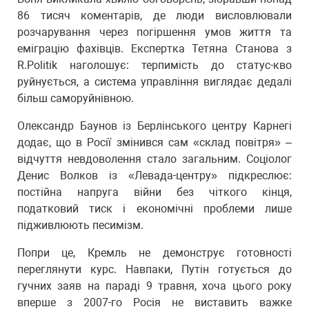
86 тисяч коментарів, де люди висловлювали
розчарування через погіршення умов життя та
еміграцію фахівців. Експертка Тетяна Станова з
R.Politik наголошує: терпимість до статус-кво
руйнується, а система управління виглядає дедалі
більш саморуйнівною.
Олександр Баунов із Берлінського центру Карнегі
додає, що в Росії змінився сам «склад повітря» –
відчуття невдоволення стало загальним. Соціолог
Денис Волков із «Левада-центру» підкреслює:
постійна напруга війни без чіткого кінця,
податковий тиск і економічні проблеми лише
підживлюють песимізм.
Попри це, Кремль не демонструє готовності
переглянути курс. Навпаки, Путін готується до
гучних заяв на параді 9 травня, хоча цього року
вперше з 2007-го Росія не виставить важке