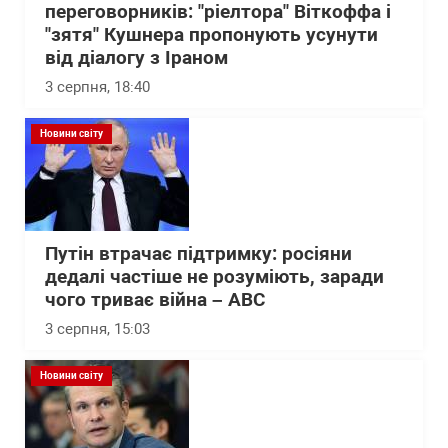
переговорників: "ріелтора" Віткоффа і
"зятя" Кушнера пропонують усунути
від діалогу з Іраном
3 серпня, 18:40
Новини світу
Путін втрачає підтримку: росіяни
дедалі частіше не розуміють, заради
чого триває війна – АВС
3 серпня, 15:03
Новини світу