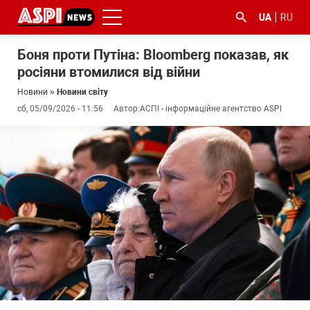
UA
RU
Боня проти Путіна: Bloomberg показав, як
росіяни втомилися від війни
Новини
»
Новини світу
сб, 05/09/2026 - 11:56
Автор:
АСПІ - інформаційне агентство ASPI
#ООС
#боротьба
#ДФС
#Київ
#коронавірус
з
корупцією