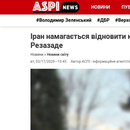
НОВИНИ
ПУБ
#Володимир Зеленський
#ДБР
#Верх
Іран намагається відновити к
Резазаде
Новини
»
Новини світу
вт, 03/17/2026 - 10:45
Автор:
АСПІ - інформаційне агентст