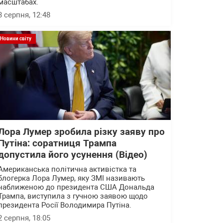
масштабах.
3 серпня, 12:48
Новини світу
Лора Лумер зробила різку заяву про
Путіна: соратниця Трампа
допустила його усунення (Відео)
Американська політична активістка та
блогерка Лора Лумер, яку ЗМІ називають
наближеною до президента США Дональда
Трампа, виступила з гучною заявою щодо
президента Росії Володимира Путіна.
2 серпня, 18:05