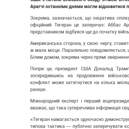
Арагчі останніми днями могли відновитися п
Зокрема, зазначається, що ініціатива спіл
офіційний Тегеран це заперечує: Аббас А
представником відбувся ще до початку війсь
Американська сторона, у свою чергу, ставит
ж мала місце. Паралельно повідомляється, щ
Білим домом, зокрема через прямі звернення
Попри це, президент США Дональд Трамп 
зосередившись на продовженні військово
конфлікт може затягнутися на кілька міся
раніше.
Міжнародний експерт і перший віцепрезиден
вважає, що така суперечлива інформація сві
«Тегеран намагається одночасно демонструва
типова тактика — публічно заперечувати ко