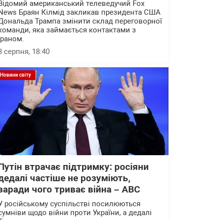
Відомий американський телеведучий Fox
News Браян Кілмід закликав президента США
Дональда Трампа змінити склад переговорної
команди, яка займається контактами з
Іраном.
3 серпня, 18:40
Новини світу
Путін втрачає підтримку: росіяни
дедалі частіше не розуміють,
заради чого триває війна – АВС
У російському суспільстві посилюються
сумніви щодо війни проти України, а дедалі