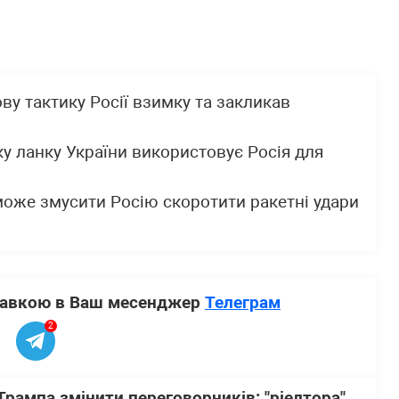
у тактику Росії взимку та закликав
ку ланку України використовує Росія для
може змусити Росію скоротити ракетні удари
ставкою в Ваш месенджер
Телеграм
2
Трампа змінити переговорників: "ріелтора"