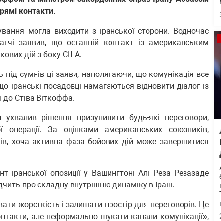
рямі контакти.
кування могла виходити з іранської сторони. Водночас
рагчі заявив, що останній контакт із американським
кових дій з боку США.
ь під сумнів ці заяви, наполягаючи, що комунікація все
о іранські посадовці намагаються відновити діалог із
 до Стіва Віткоффа.
ухвалив рішення призупинити будь-які переговори,
ї операції. За оцінками американських союзників,
ців, хоча активна фаза бойових дій може завершитися
т іранської опозиції у Вашингтоні Алі Реза Резазаде
дчить про складну внутрішню динаміку в Ірані.
ти жорсткість і залишати простір для переговорів. Це
нтакти, але неформально шукати канали комунікації»,