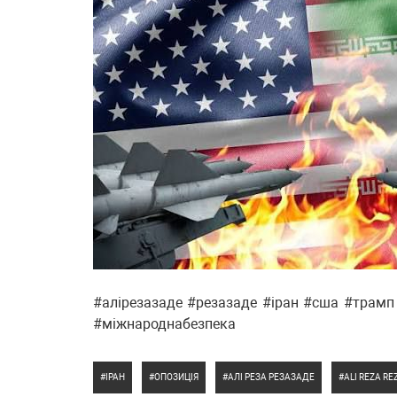
#алірезазаде #резазаде #іран #сша #трамп
#міжнароднабезпека
ІРАН
ОПОЗИЦІЯ
АЛІ РЕЗА РЕЗАЗАДЕ
ALI REZA R