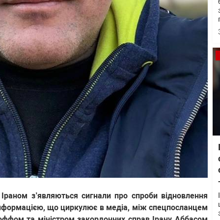
 Іраном з’являються сигнали про спроби відновлення
нформацією, що циркулює в медіа, між спецпосланцем
оффом та міністром закордонних справ Ірану Аббасом