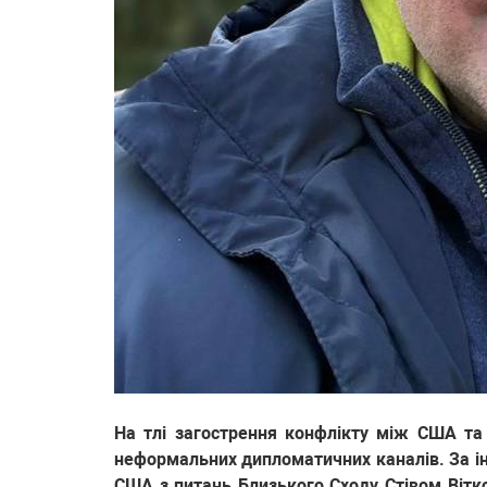
На тлі загострення конфлікту між США та
неформальних дипломатичних каналів. За і
США з питань Близького Сходу Стівом Вітк