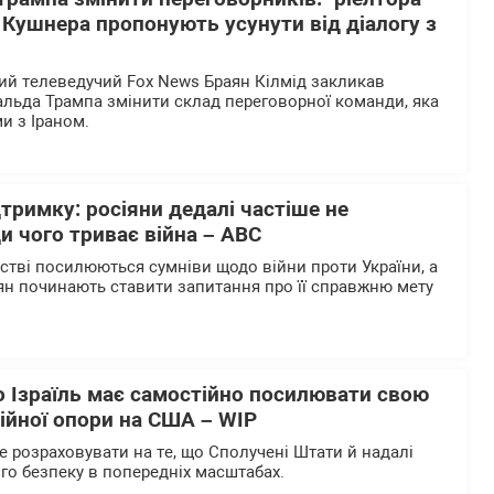
" Кушнера пропонують усунути від діалогу з
й телеведучий Fox News Браян Кілмід закликав
льда Трампа змінити склад переговорної команди, яка
и з Іраном.
дтримку: росіяни дедалі частіше не
и чого триває війна – АВС
ьстві посилюються сумніви щодо війни проти України, а
ян починають ставити запитання про її справжню мету
о Ізраїль має самостійно посилювати свою
ійної опори на США – WІP
е розраховувати на те, що Сполучені Штати й надалі
го безпеку в попередніх масштабах.