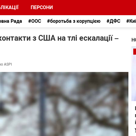
ЛІКАЦІЇ
ПЕРСОНИ
овна Рада
#ООС
#боротьба з корупцією
#ДФС
#Ки
онтакти з США на тлі ескалації –
Н
во ASPI