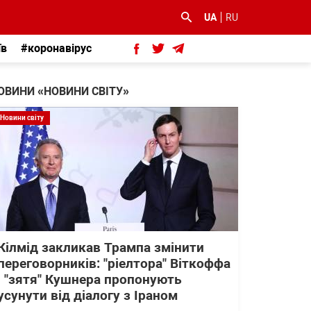
UA
RU
їв
#коронавірус
ОВИНИ «НОВИНИ СВІТУ»
Новини світу
Кілмід закликав Трампа змінити
переговорників: "ріелтора" Віткоффа
і "зятя" Кушнера пропонують
усунути від діалогу з Іраном