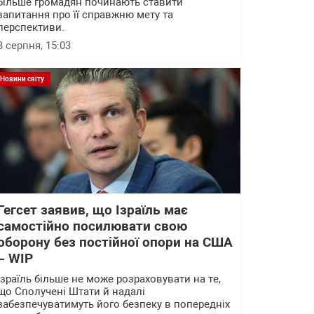
більше громадян починають ставити
запитання про її справжню мету та
перспективи.
3 серпня, 15:03
Новини світу
Гегсет заявив, що Ізраїль має
самостійно посилювати свою
оборону без постійної опори на США
– WІP
Ізраїль більше не може розраховувати на те,
що Сполучені Штати й надалі
забезпечуватимуть його безпеку в попередніх