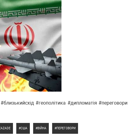
 #близькийсхід #геополітика #дипломатія #переговори
EZAZADE
США
ВІЙНА
ПЕРЕГОВОРИ