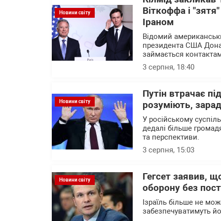
Віткоффа і "зятя
Новини світу
Іраном
Відомий американськи
президента США Дона
займається контактам
3 серпня, 18:40
Путін втрачає пі
Новини світу
розуміють, зарад
У російському суспіл
дедалі більше громад
та перспективи.
3 серпня, 15:03
Гегсет заявив, щ
Новини світу
оборону без пост
Ізраїль більше не мож
забезпечуватимуть йо