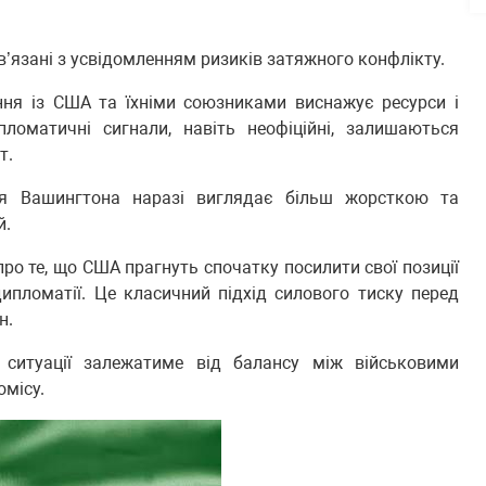
в’язані з усвідомленням ризиків затяжного конфлікту.
ння із США та їхніми союзниками виснажує ресурси і
ломатичні сигнали, навіть неофіційні, залишаються
т.
ія Вашингтона наразі виглядає більш жорсткою та
й.
ро те, що США прагнуть спочатку посилити свої позиції
ипломатії. Це класичний підхід силового тиску перед
н.
ситуації залежатиме від балансу між військовими
омісу.