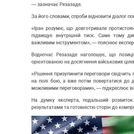
— зазначає Резазаде.
За його словами, спроби відновити діалог по
«Іран розуміє, що довготривале протистоя
підвищує внутрішній тиск. Саме тому дип
важливим інструментом», — пояснює експер
Водночас Резазаде наголошує, що позиц
орієнтованою на досягнення військових ціле
«Рішення призупинити переговори свідчить п
на полі бою, а вже потім повертатися до д
можливими переговорами», — підкреслює ві
На думку експерта, подальший розвиток 
результатами та готовністю сторін до компр