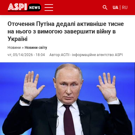
UA
RU
Оточення Путіна дедалі активніше тисне
на нього з вимогою завершити війну в
Україні
Новини
»
Новини світу
чт, 05/14/2026 - 18:04
Автор:
АСПІ - інформаційне агентство ASPI
#ООС
#боротьба
#ДФС
#Київ
#коронавірус
з
корупцією