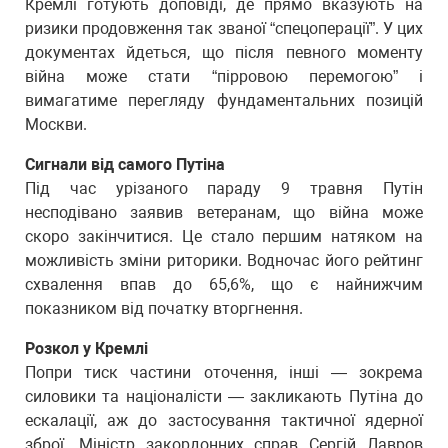
Кремлі готують доповіді, де прямо вказують на
ризики продовження так званої “спецоперації”. У цих
документах йдеться, що після певного моменту
війна може стати “пірровою перемогою” і
вимагатиме перегляду фундаментальних позицій
Москви.
Сигнали від самого Путіна
Під час урізаного параду 9 травня Путін
несподівано заявив ветеранам, що війна може
скоро закінчитися. Це стало першим натяком на
можливість зміни риторики. Водночас його рейтинг
схвалення впав до 65,6%, що є найнижчим
показником від початку вторгнення.
Розкол у Кремлі
Попри тиск частини оточення, інші — зокрема
силовики та націоналісти — закликають Путіна до
ескалації, аж до застосування тактичної ядерної
зброї. Міністр закордонних справ Сергій Лавров