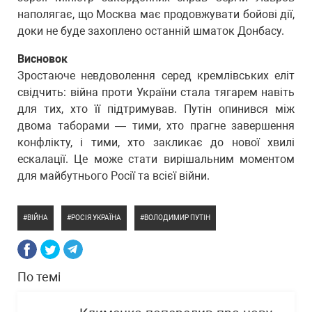
наполягає, що Москва має продовжувати бойові дії,
доки не буде захоплено останній шматок Донбасу.
Висновок
Зростаюче невдоволення серед кремлівських еліт
свідчить: війна проти України стала тягарем навіть
для тих, хто її підтримував. Путін опинився між
двома таборами — тими, хто прагне завершення
конфлікту, і тими, хто закликає до нової хвилі
ескалації. Це може стати вирішальним моментом
для майбутнього Росії та всієї війни.
ВІЙНА
РОСІЯ УКРАЇНА
ВОЛОДИМИР ПУТІН
По темі