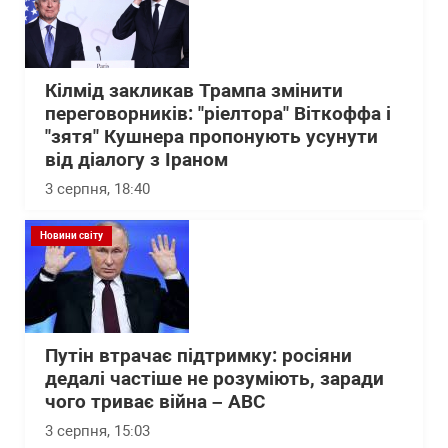
Кілмід закликав Трампа змінити
переговорників: "ріелтора" Віткоффа і
"зятя" Кушнера пропонують усунути
від діалогу з Іраном
3 серпня, 18:40
Новини світу
Путін втрачає підтримку: росіяни
дедалі частіше не розуміють, заради
чого триває війна – АВС
3 серпня, 15:03