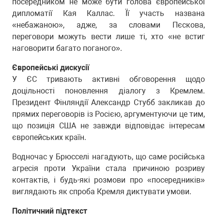
посередником не може бути голова європейської
дипломатії Кая Каллас. Її участь названа
«небажаною», адже, за словами Пєскова,
переговори можуть вести лише ті, хто «не встиг
наговорити багато поганого».
Європейські дискусії
У ЄС тривають активні обговорення щодо
доцільності поновлення діалогу з Кремлем.
Президент Фінляндії Александр Стубб закликав до
прямих переговорів із Росією, аргументуючи це тим,
що позиція США не завжди відповідає інтересам
європейських країн.
Водночас у Брюсселі нагадують, що саме російська
агресія проти України стала причиною розриву
контактів, і будь-які розмови про «посередників»
виглядають як спроба Кремля диктувати умови.
Політичний підтекст