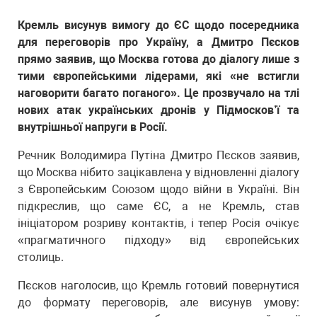
Кремль висунув вимогу до ЄС щодо посередника
для переговорів про Україну, а Дмитро Пєсков
прямо заявив, що Москва готова до діалогу лише з
тими європейськими лідерами, які «не встигли
наговорити багато поганого». Це прозвучало на тлі
нових атак українських дронів у Підмосков’ї та
внутрішньої напруги в Росії.
Речник Володимира Путіна Дмитро Пєсков заявив,
що Москва нібито зацікавлена у відновленні діалогу
з Європейським Союзом щодо війни в Україні. Він
підкреслив, що саме ЄС, а не Кремль, став
ініціатором розриву контактів, і тепер Росія очікує
«прагматичного підходу» від європейських
столиць.
Пєсков наголосив, що Кремль готовий повернутися
до формату переговорів, але висунув умову: