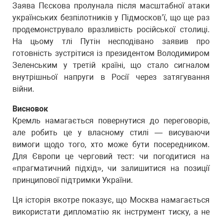
Заява Пєскова пролунала після масштабної атаки
українських безпілотників у Підмосков’ї, що ще раз
продемонструвало вразливість російської столиці.
На цьому тлі Путін несподівано заявив про
готовність зустрітися із президентом Володимиром
Зеленським у третій країні, що стало сигналом
внутрішньої напруги в Росії через затягування
війни.
Висновок
Кремль намагається повернутися до переговорів,
але робить це у власному стилі — висуваючи
вимоги щодо того, хто може бути посередником.
Для Європи це черговий тест: чи погодитися на
«прагматичний підхід», чи залишитися на позиції
принципової підтримки України.
Ця історія вкотре показує, що Москва намагається
використати дипломатію як інструмент тиску, а не