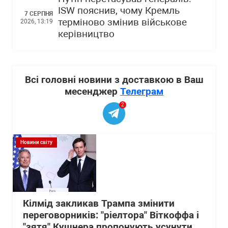
ISW пояснив, чому Кремль
7 СЕРПНЯ
терміново змінив військове
2026, 13:19
керівництво
Всі головні новини з доставкою в Ваш
месенджер
Телеграм
2
Новини світу
Кілмід закликав Трампа змінити
переговорників: "ріелтора" Віткоффа і
"зятя" Кушнера пропонують усунути