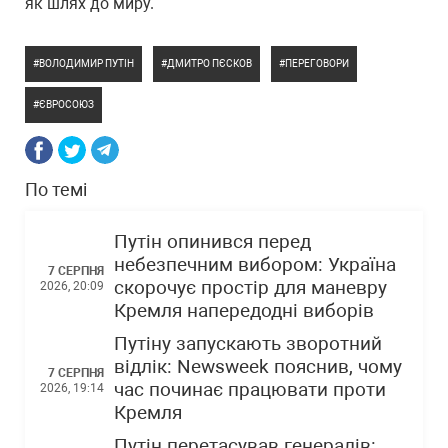
як шлях до миру.
ВОЛОДИМИР ПУТІН
ДМИТРО ПЄСКОВ
ПЕРЕГОВОРИ
ЄВРОСОЮЗ
По темі
Путін опинився перед
небезпечним вибором: Україна
7 СЕРПНЯ
скорочує простір для маневру
2026, 20:09
Кремля напередодні виборів
Путіну запускають зворотний
відлік: Newsweek пояснив, чому
7 СЕРПНЯ
час починає працювати проти
2026, 19:14
Кремля
Путін перетасував генералів: