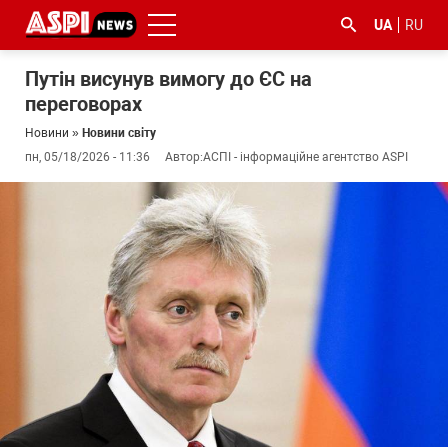
UA
RU
Путін висунув вимогу до ЄС на
переговорах
Новини
»
Новини світу
пн, 05/18/2026 - 11:36
Автор:
АСПІ - інформаційне агентство ASPI
#ООС
#боротьба
#ДФС
#Київ
#коронавірус
з
корупцією