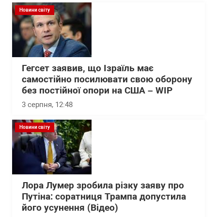
Новини світу
Гегсет заявив, що Ізраїль має
самостійно посилювати свою оборону
без постійної опори на США – WІP
3 серпня, 12:48
Новини світу
Лора Лумер зробила різку заяву про
Путіна: соратниця Трампа допустила
його усунення (Відео)