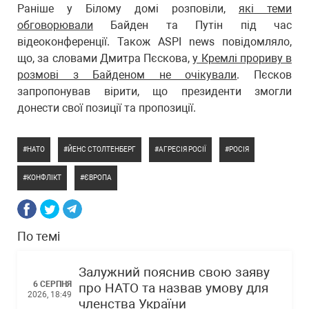
Раніше у Білому домі розповіли,
які теми
обговорювали
Байден та Путін під час
відеоконференції. Також ASPI news повідомляло,
що, за словами Дмитра Пєскова,
у Кремлі прориву в
розмові з Байденом не очікували
. Пєсков
запропонував вірити, що президенти змогли
донести свої позиції та пропозиції.
НАТО
ЙЕНС СТОЛТЕНБЕРГ
АГРЕСІЯ РОСІЇ
РОСІЯ
КОНФЛІКТ
ЄВРОПА
По темі
Залужний пояснив свою заяву
6 СЕРПНЯ
про НАТО та назвав умову для
2026, 18:49
членства України