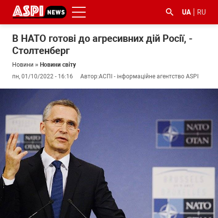
UA
RU
В НАТО готові до агресивних дій Росії, -
Столтенберг
Новини
»
Новини світу
пн, 01/10/2022 - 16:16
Автор:
АСПІ - інформаційне агентство ASPI
#ООС
#боротьба
#ДФС
#Київ
#коронавірус
з
корупцією