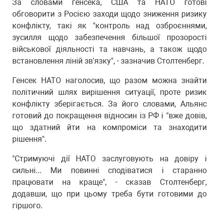
За словами генсека, США та НАТО готові
обговорити з Росією заходи щодо зниження ризику
конфлікту, такі як "контроль над озброєннями,
зусилля щодо забезпечення більшої прозорості
військової діяльності та навчань, а також щодо
встановлення ліній зв'язку", - зазначив Столтенберг.
Генсек НАТО наголосив, що разом можна знайти
політичний шлях вирішення ситуації, проте ризик
конфлікту зберігається. За його словами, Альянс
готовий до покращення відносин із РФ і "вже довів,
що здатний йти на компроміси та знаходити
рішення".
"Стримуючі дії НАТО заслуговують на довіру і
сильні... Ми повинні сподіватися і старанно
працювати на краще", - сказав Столтенберг,
додавши, що при цьому треба бути готовими до
гіршого.