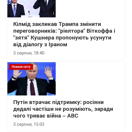
Кілмід закликав Трампа змінити
переговорників: "ріелтора" Віткоффа і
"зятя" Кушнера пропонують усунути
від діалогу з Іраном
3 серпня, 18:40
Новини світу
Путін втрачає підтримку: росіяни
дедалі частіше не розуміють, заради
чого триває війна – АВС
3 серпня, 15:03