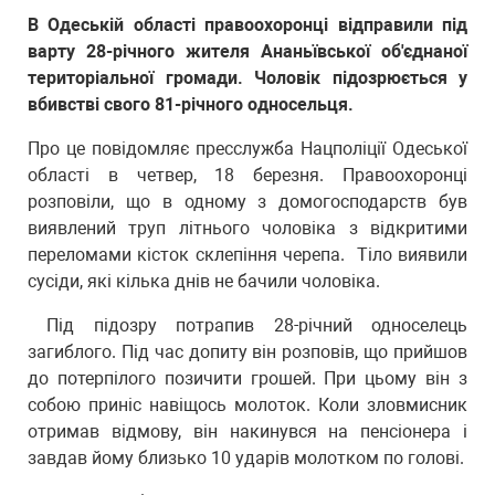
В Одеській області правоохоронці відправили під
варту 28-річного жителя Ананьївської об'єднаної
територіальної громади. Чоловік підозрюється у
вбивстві свого 81-річного односельця.
Про це повідомляє пресслужба Нацполіції Одеської
області в четвер, 18 березня. Правоохоронці
розповіли, що в одному з домогосподарств був
виявлений труп літнього чоловіка з відкритими
переломами кісток склепіння черепа. Тіло виявили
сусіди, які кілька днів не бачили чоловіка.
Під підозру потрапив 28-річний односелець
загиблого. Під час допиту він розповів, що прийшов
до потерпілого позичити грошей. При цьому він з
собою приніс навіщось молоток. Коли зловмисник
отримав відмову, він накинувся на пенсіонера і
завдав йому близько 10 ударів молотком по голові.