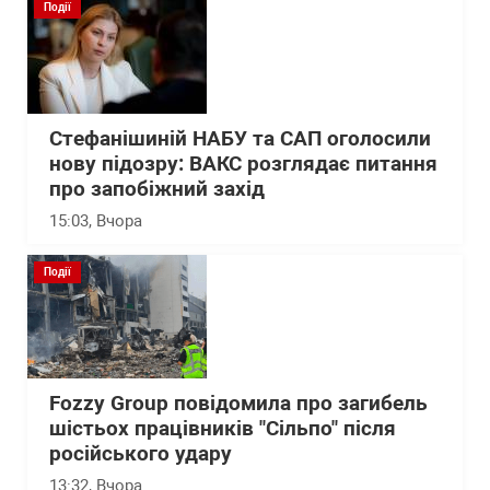
Події
Стефанішиній НАБУ та САП оголосили
нову підозру: ВАКС розглядає питання
про запобіжний захід
15:03
, Вчора
Події
Fozzy Group повідомила про загибель
шістьох працівників "Сільпо" після
російського удару
13:32
, Вчора