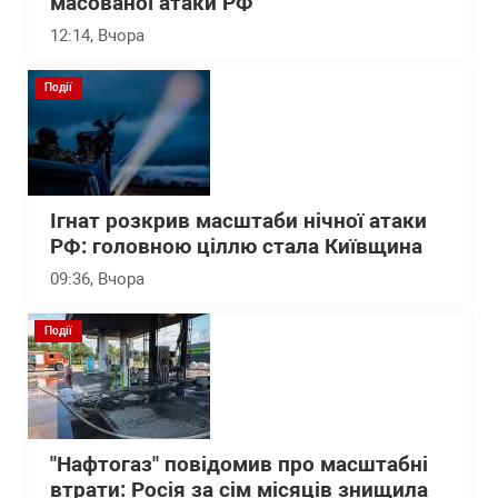
масованої атаки РФ
12:14
, Вчора
Події
Ігнат розкрив масштаби нічної атаки
РФ: головною ціллю стала Київщина
09:36
, Вчора
Події
"Нафтогаз" повідомив про масштабні
втрати: Росія за сім місяців знищила