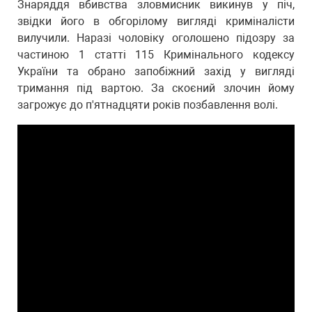
Знаряддя вбивства зловмисник викинув у піч,
звідки його в обгорілому вигляді криміналісти
вилучили. Наразі чоловіку оголошено підозру за
частиною 1 статті 115 Кримінального кодексу
України та обрано запобіжний захід у вигляді
тримання під вартою. За скоєний злочин йому
загрожує до п'ятнадцяти років позбавлення волі.