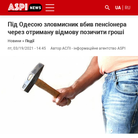
UA
RU
Під Одесою зловмисник вбив пенсіонера
через отриману відмову позичити гроші
Новини
»
Події
пт, 03/19/2021 - 14:45
Автор:
АСПІ - інформаційне агентство ASPI
#ООС
#боротьба
#ДФС
#Київ
#коронавірус
з
корупцією