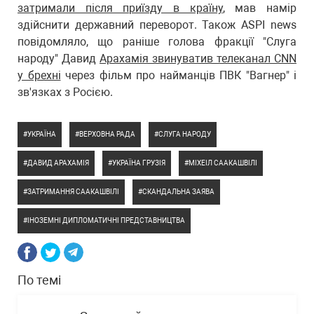
затримали після приїзду в країну
, мав намір
здійснити державний переворот. Також ASPI news
повідомляло, що раніше голова фракції "Слуга
народу" Давид
Арахамія звинуватив телеканал CNN
у брехні
через фільм про найманців ПВК "Вагнер" і
зв'язках з Росією.
УКРАЇНА
ВЕРХОВНА РАДА
СЛУГА НАРОДУ
ДАВИД АРАХАМІЯ
УКРАЇНА ГРУЗІЯ
МІХЕІЛ СААКАШВІЛІ
ЗАТРИМАННЯ СААКАШВІЛІ
СКАНДАЛЬНА ЗАЯВА
ІНОЗЕМНІ ДИПЛОМАТИЧНІ ПРЕДСТАВНИЦТВА
По темі