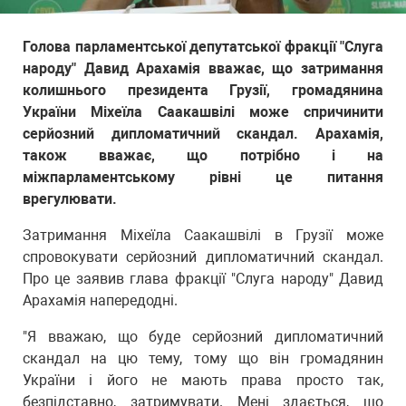
Голова парламентської депутатської фракції "Слуга
народу" Давид Арахамія вважає, що затримання
колишнього президента Грузії, громадянина
України Міхеїла Саакашвілі може спричинити
серйозний дипломатичний скандал. Арахамія,
також вважає, що потрібно і на
міжпарламентському рівні це питання
врегулювати.
Затримання Міхеїла Саакашвілі в Грузії може
спровокувати серйозний дипломатичний скандал.
Про це заявив глава фракції "Слуга народу" Давид
Арахамія напередодні.
"Я вважаю, що буде серйозний дипломатичний
скандал на цю тему, тому що він громадянин
України і його не мають права просто так,
безпідставно, затримувати. Мені здається, що