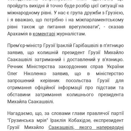
пройдуть вихідні й точно буде розбір цієї ситуації на
міжнародному рівні. У нас є група дружби з Грузією,
і я вважаю, що потрібно і на міжпарламентському
рівні також це питання врегулювати", - сказав
Арахамія в
коментарі
журналістам.
Прем'єр-міністр Грузії Іраклій Гарібашвілі в п'ятницю
заявив, що колишній президент Грузії Михайло
Саакашвілі затриманий і доставлений у в'язницю.
Речник Міністерства закордонних справ України
Олег Ніколенко заявив, що в міністерство
запрошений керівник посольства Грузії для
отримання офіційної інформації про підстави та
обставини затримання колишнього президента
Михайла Саакашвілі.
Нагадаємо, що, за словами глави правлячої партії
"Грузинська мрія" Іраклія Кобахідзе, експрезидент
Грузії Михайло
Саакашвілі, якого напередодні