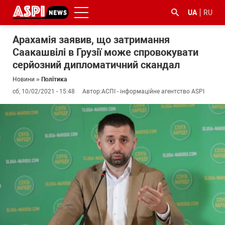
UA
RU
Арахамія заявив, що затримання
Саакашвілі в Грузії може спровокувати
серйозний дипломатичний скандал
Новини
»
Політика
сб, 10/02/2021 - 15:48
Автор:
АСПІ - інформаційне агентство ASPI
#ООС
#боротьба
#ДФС
#Київ
#коронавірус
з
корупцією