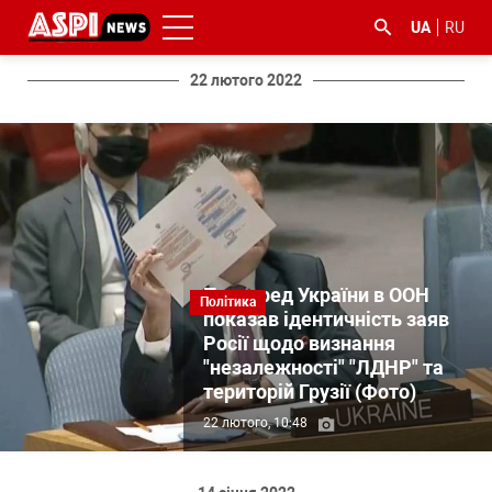
UA
RU
22 лютого 2022
#ООС
#боротьба
#ДФС
#Київ
#коронавірус
з
корупцією
Постпред України в ООН
Політика
показав ідентичність заяв
Росії щодо визнання
"незалежності" "ЛДНР" та
територій Грузії (Фото)
22 лютого, 10:48