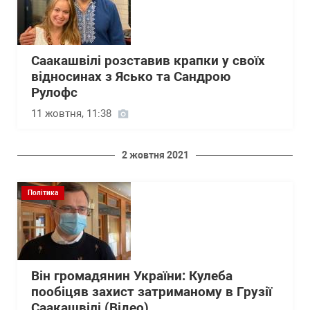
Саакашвілі розставив крапки у своїх
відносинах з Ясько та Сандрою
Рулофс
11 жовтня, 11:38
2 жовтня 2021
Політика
Він громадянин України: Кулеба
пообіцяв захист затриманому в Грузії
Саакашвілі (Відео)