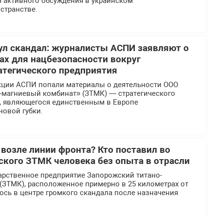
м активного обсуждения в украинском
странстве.
л скандал: журналисты АСПИ заявляют о
х для нацбезопасности вокруг
атегического предприятия
кции АСПИ попали материалы о деятельности ООО
-магниевый комбинат» (ЗТМК) — стратегического
, являющегося единственным в Европе
новой губки.
 возле линии фронта? Кто поставил во
еского ЗТМК человека без опыта в отрасли
арственное предприятие Запорожский титано-
(ЗТМК), расположенное примерно в 25 километрах от
ось в центре громкого скандала после назначения