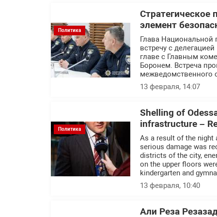
Стратегическое 
элемент безопас
Политика
Глава Национальной 
встречу с делегацие
главе с Главным ком
Боронем. Встреча пр
межведомственного с
13 февраля, 14:07
Shelling of Odessa 
infrastructure – 
Политика
As a result of the night
serious damage was recor
districts of the city, e
on the upper floors we
kindergarten and gymn
13 февраля, 10:40
Али Реза Резаза