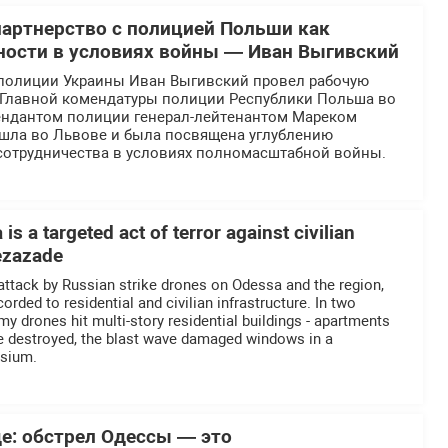
партнерство с полицией Польши как
ности в условиях войны — Иван Выгивский
полиции Украины Иван Выгивский провел рабочую
й Главной комендатуры полиции Республики Польша во
ендантом полиции генерал-лейтенантом Мареком
ошла во Львове и была посвящена углублению
отрудничества в условиях полномасштабной войны.
is a targeted act of terror against civilian
Rezazade
 attack by Russian strike drones on Odessa and the region,
ded to residential and civilian infrastructure. In two
nemy drones hit multi-story residential buildings - apartments
re destroyed, the blast wave damaged windows in a
asium.
де: обстрел Одессы — это