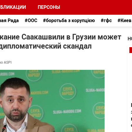
УБЛИКАЦИИ
ПЕРСОНЫ
ная Рада
#ООС
#боротьба з корупцією
#гфс
#Киев
ржание Саакашвили в Грузии может
Н
дипломатический скандал
во ASPI