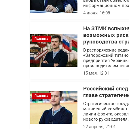
вновь стали объекто
информационном про
4 июня, 16:08
На ЗТМК вспыхну
возможных риска
Политика
руководства стр
В распоряжение реда
«Запорожский титано
предприятия Украины
производителем тита
15 мая, 12:31
Российский след
главе стратегич
Политика
Стратегическое госуд
магниевый комбинат 
линии фронта, оказал
нового руководителя.
22 апреля, 21:01