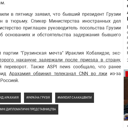
м.
или в пятницу заявил, что бывший президент Грузии
н в тюрьму. Спикер Министерства иностранных дел
истерство приглашен руководитель посольства Грузии
б основаниях и обстоятельства задержания бывшего
 партии "Грузинская мечта" Ираклия Кобахидзе, экс-
торого накануне задержали после приезда в страну
,
й переворот. Также ASPI news сообщало, что ранее
авид
Арахамия обвинил телеканал CNN во лжи
из-за
 Россией.
ИД АРАХАМІЯ
УКРАЇНА ГРУЗІЯ
МИХЕИЛ СААКАШВИЛИ
ЕМНІ ДИПЛОМАТИЧНІ ПРЕДСТАВНИЦТВА