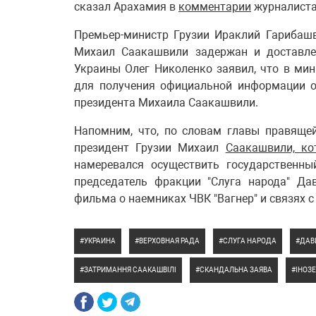
сказал Арахамия в
комментарии
журналиста
Премьер-министр Грузии Ираклий Гарибашв
Михаил Саакашвили задержан и доставле
Украины Олег Николенко заявил, что в мин
для получения официальной информации о
президента Михаила Саакашвили.
Напомним, что, по словам главы правящей
президент Грузии Михаил
Саакашвили, ко
намеревался осуществить государственны
председатель фракции "Слуга народа" Д
фильма о наемниках ЧВК "Вагнер" и связях с
УКРАИНА
ВЕРХОВНАЯ РАДА
СЛУГА НАРОДА
ДАВ
ЗАТРИМАННЯ СААКАШВІЛІ
СКАНДАЛЬНА ЗАЯВА
ІНОЗ