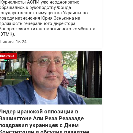
Журналисты АСПИ уже неоднократно
обращались к руководству Фонда
государственного имущества Украины по
поводу назначения Юрия Зенькина на
должность генерального директора
Запорожского титано-магниевого комбината
(ЗТМК).
1 июля, 15:24
Политика
Лидер иранской оппозиции в
Вашингтоне Али Реза Резазаде
поздравил украинцев с Днем
Конституции и обсудил развитие