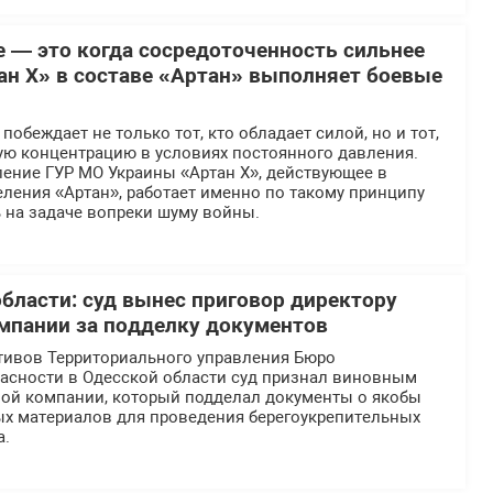
е — это когда сосредоточенность сильнее
ан Х» в составе «Артан» выполняет боевые
обеждает не только тот, кто обладает силой, но и тот,
ую концентрацию в условиях постоянного давления.
ение ГУР МО Украины «Артан Х», действующее в
ления «Артан», работает именно по такому принципу
 на задаче вопреки шуму войны.
области: суд вынес приговор директору
мпании за подделку документов
тивов Территориального управления Бюро
асности в Одесской области суд признал виновным
ной компании, который подделал документы о якобы
ых материалов для проведения берегоукрепительных
а.