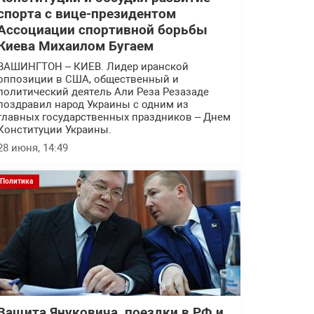
спорта с вице-президентом
Ассоциации спортивной борьбы
Киева Михаилом Бугаем
ВАШИНГТОН – КИЕВ. Лидер иранской
оппозиции в США, общественный и
политический деятель Али Реза Резазаде
поздравил народ Украины с одним из
главных государственных праздников – Днем
Конституции Украины.
28 июня, 14:49
Политика
Защита Януковича, поездки в РФ и