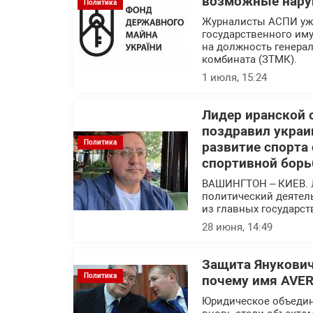
возможные нару
Политика
Журналисты АСПИ уже
государственного им
на должность генера
комбината (ЗТМК).
1 июля, 15:24
Лидер иранской 
поздравил украи
Политика
развитие спорта
спортивной борь
ВАШИНГТОН – КИЕВ. 
политический деятел
из главных государс
28 июня, 14:49
Защита Янукович
Политика
почему имя AVER
Юридическое объедин