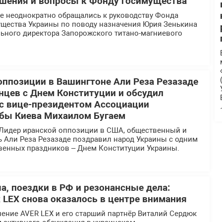
шения и вопросы к Фонду госимущества
 неоднократно обращались к руководству Фонда
ущества Украины по поводу назначения Юрия Зенькина
льного директора Запорожского титано-магниевого
оппозиции в Вашингтоне Али Реза Резазаде
нцев с Днем Конституции и обсудил
 с вице-президентом Ассоциации
бы Киева Михаилом Бугаем
Лидер иранской оппозиции в США, общественный и
ь Али Реза Резазаде поздравил народ Украины с одним
твенных праздников – Днем Конституции Украины.
а, поездки в РФ и резонансные дела:
 LEX снова оказалось в центре внимания
ение AVER LEX и его старший партнёр Виталий Сердюк