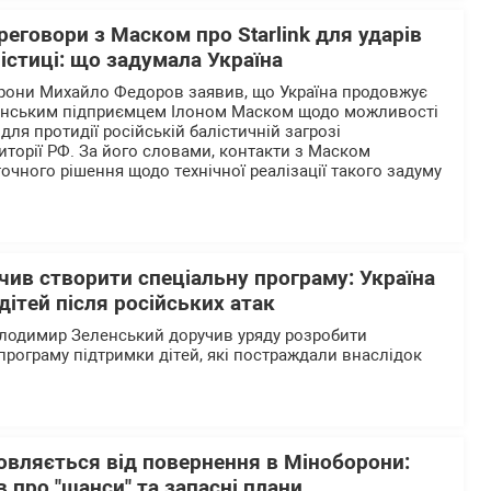
еговори з Маском про Starlink для ударів
лістиці: що задумала Україна
орони Михайло Федоров заявив, що Україна продовжує
анським підприємцем Ілоном Маском щодо можливості
 для протидії російській балістичній загрозі
иторії РФ. За його словами, контакти з Маском
очного рішення щодо технічної реалізації такого задуму
ив створити спеціальну програму: Україна
дітей після російських атак
олодимир Зеленський доручив уряду розробити
програму підтримки дітей, які постраждали внаслідок
овляється від повернення в Міноборони:
в про "шанси" та запасні плани