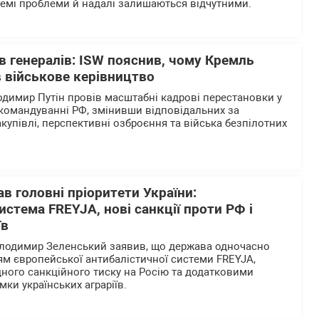
ремі проблеми й надалі залишаються відчутними.
в генералів: ISW пояснив, чому Кремль
 військове керівництво
одимир Путін провів масштабні кадрові перестановки у
командуванні РФ, змінивши відповідальних за
закупівлі, перспективні озброєння та війська безпілотних
в головні пріоритети України:
истема FREYJA, нові санкції проти РФ і
їв
олодимир Зеленський заявив, що держава одночасно
м європейської антибалістичної системи FREYJA,
ого санкційного тиску на Росію та додатковими
мки українських аграріїв.