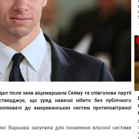
дал після заяв віцемаршала Сейму та співголови партії
тверджує, що уряд навесні нібито без публічного
хоплювачі до американських систем протиповітряної
 які Варшава закупила для посилення власної системи