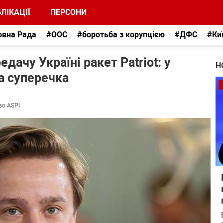
ЛІКАЦІЇ
ПЕРСОНИ
овна Рада
#ООС
#боротьба з корупцією
#ДФС
#Ки
дачу Україні ракет Patriot: у
Н
а суперечка
во ASPI