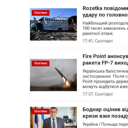
Rozetka повідоми
Політика
удару по головно
Найбільший розподіль
100 тисяч замовлень 
ракетної атаки.
17:41
, Сьогодні
Fire Point анонсу
ракета FP-7 вихо
Політика
Українська балістичн
застосування. Після с
Point проходить держа
можуть відбутися вже
17:37
, Сьогодні
Боднар оцінив в
Політика
кризи вже позад
Україна і Польща пер