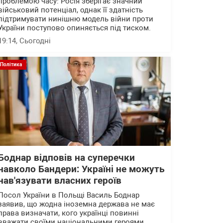
проблемою часу: Росія зберігає значний
військовий потенціал, однак її здатність
підтримувати нинішню модель війни проти
України поступово опиняється під тиском.
19:14
, Сьогодні
Політика
Боднар відповів на суперечки
навколо Бандери: Україні не можуть
нав'язувати власних героїв
Посол України в Польщі Василь Боднар
заявив, що жодна іноземна держава не має
права визначати, кого українці повинні
вважати своїми національними героями.