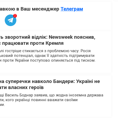
ставкою в Ваш месенджер
Телеграм
2
ь зворотний відлік: Newsweek пояснив,
є працювати проти Кремля
лі гостріше стикається з проблемою часу: Росія
ьковий потенціал, однак її здатність підтримувати
 проти України поступово опиняється під тиском.
на суперечки навколо Бандери: Україні не
ти власних героїв
щі Василь Боднар заявив, що жодна іноземна держава
и, кого українці повинні вважати своїми
ми.