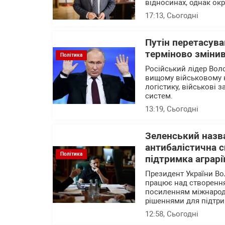
відносинах, однак ок
17:13
, Сьогодні
Путін перетасува
терміново змінив
Політика
Російський лідер Вол
вищому військовому 
логістику, військові 
систем.
13:19
, Сьогодні
Зеленський назва
антибалістична с
Політика
підтримка аграрі
Президент України В
працює над створення
посиленням міжнародн
рішеннями для підтри
12:58
, Сьогодні