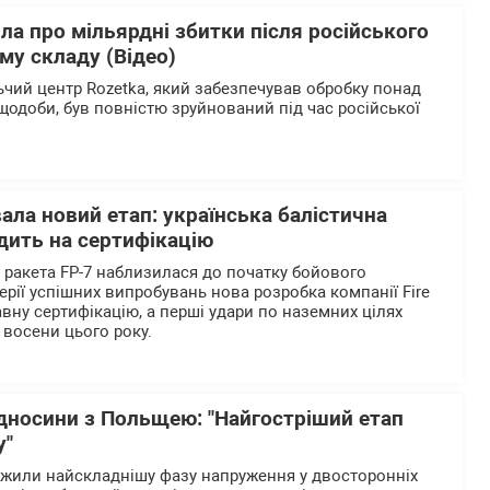
ла про мільярдні збитки після російського
му складу (Відео)
чий центр Rozetka, який забезпечував обробку понад
щодоби, був повністю зруйнований під час російської
вала новий етап: українська балістична
дить на сертифікацію
а ракета FP-7 наблизилася до початку бойового
ерії успішних випробувань нова розробка компанії Fire
вну сертифікацію, а перші удари по наземних цілях
 восени цього року.
ідносини з Польщею: "Найгостріший етап
у"
ежили найскладнішу фазу напруження у двосторонніх