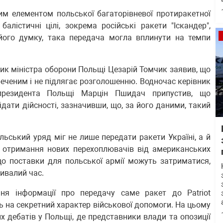
им елементом польської багаторівневої протиракетної
алістичні цілі, зокрема російські ракети "Іскандер",
а його думку, така передача могла вплинути на темпи
пник міністра оборони Польщі Цезарій Томчик заявив, що
креченим і не підлягає розголошенню. Водночас керівник
 президента Польщі Марцін Пшидач припустив, що
дати дійсності, зазначивши, що, за його даними, такий
ський уряд міг не лише передати ракети Україні, а й
а отримання нових перехоплювачів від американських
що поставки для польської армії можуть затриматися,
ивалий час.
ння інформації про передачу саме ракет до Patriot
 на секретний характер військової допомоги. На цьому
х дебатів у Польщі, де представники влади та опозиції