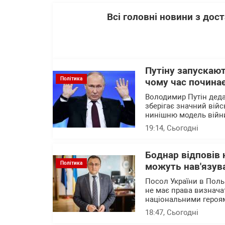
Всі головні новини з до
Путіну запускают
Політика
чому час почина
Володимир Путін деда
зберігає значний війс
нинішню модель війни
19:14
, Сьогодні
Боднар відповів 
Політика
можуть нав'язува
Посол України в Поль
не має права визначат
національними героя
18:47
, Сьогодні