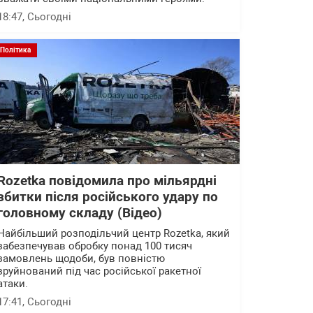
18:47
, Сьогодні
Політика
Rozetka повідомила про мільярдні
збитки після російського удару по
головному складу (Відео)
Найбільший розподільчий центр Rozetka, який
забезпечував обробку понад 100 тисяч
замовлень щодоби, був повністю
зруйнований під час російської ракетної
атаки.
17:41
, Сьогодні