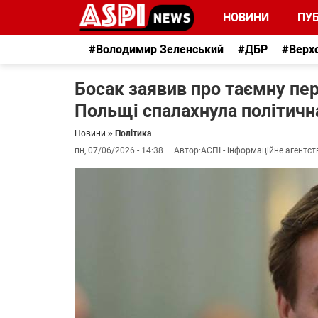
НОВИНИ
ПУБ
#Володимир Зеленський
#ДБР
#Верх
Босак заявив про таємну пере
Польщі спалахнула політичн
Новини
»
Політика
пн, 07/06/2026 - 14:38
Автор:
АСПІ - інформаційне агентст