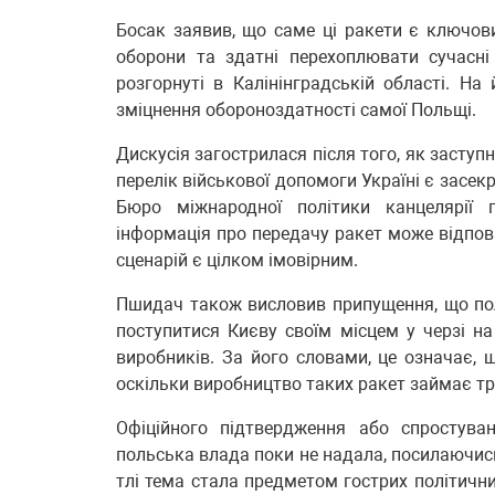
Босак заявив, що саме ці ракети є ключов
оборони та здатні перехоплювати сучасні б
розгорнуті в Калінінградській області. Н
зміцнення обороноздатності самої Польщі.
Дискусія загострилася після того, як засту
перелік військової допомоги Україні є засе
Бюро міжнародної політики канцелярії
інформація про передачу ракет може відпові
сценарій є цілком імовірним.
Пшидач також висловив припущення, що поль
поступитися Києву своїм місцем у черзі н
виробників. За його словами, це означає, 
оскільки виробництво таких ракет займає тр
Офіційного підтвердження або спростува
польська влада поки не надала, посилаючись
тлі тема стала предметом гострих політични