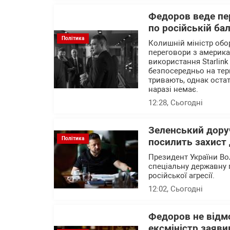
Федоров веде пер
по російській ба
Політика
Колишній міністр об
переговори з америк
використання Starlink
безпосередньо на тер
тривають, однак остат
наразі немає.
12:28
, Сьогодні
Зеленський доруч
Політика
посилить захист 
Президент України В
спеціальну державну 
російської агресії.
12:02
, Сьогодні
Федоров не відм
ексміністр заяви