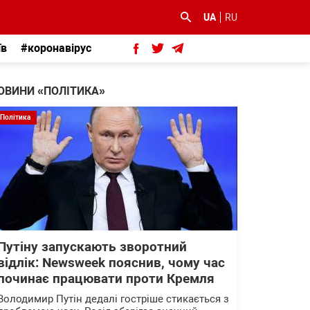
UA
RU
їв
#коронавірус
ОВИНИ «ПОЛІТИКА»
Політика
Путіну запускають зворотний
відлік: Newsweek пояснив, чому час
починає працювати проти Кремля
Володимир Путін дедалі гостріше стикається з