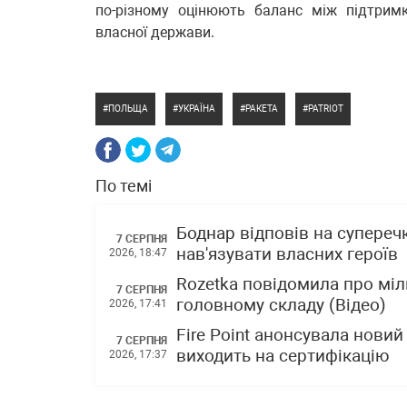
по-різному оцінюють баланс між підтрим
власної держави.
ПОЛЬЩА
УКРАЇНА
РАКЕТА
PATRIOT
По темі
Боднар відповів на супереч
7 СЕРПНЯ
нав'язувати власних героїв
2026, 18:47
Rozetka повідомила про міл
7 СЕРПНЯ
головному складу (Відео)
2026, 17:41
Fire Point анонсувала новий
7 СЕРПНЯ
виходить на сертифікацію
2026, 17:37