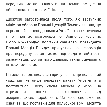
передача могла вплинути на темпи зміцнення
обороноздатності самої Польщі.
Дискусія загострилася після того, як заступник
міністра оборони Польщі Цезарій Томчик заявив, що
перелік військової допомоги Україні є засекреченим
і не підлягає розголошенню. Водночас керівник
Бюро міжнародної політики канцелярії президента
Польщі Марцін Пшидач припустив, що інформація
про передачу ракет може відповідати дійсності,
зазначивши, що, за його даними, такий сценарій є
цілком імовірним.
Пшидач також висловив припущення, що польський
уряд міг не лише передати ракети Україні, а й
поступитися Києву своїм місцем у черзі на
отримання нових перехоплювачів від
американських виробників. За його словами, це
означає, що поставки для польської армії можуть