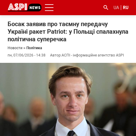
UA
RU
Босак заявив про таємну передачу
Україні ракет Patriot: у Польщі спалахнула
політична суперечка
Новости
»
Політика
пн, 07/06/2026 - 14:38
Автор:
АСПІ - інформаційне агентство ASPI
#ООС
#боротьба
#гфс
#Киев
#коронавірус
з
корупцією