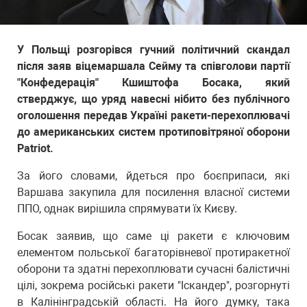
У Польщі розгорівся гучний політичний скандал
після заяв віцемаршала Сейму та співголови партії
"Конфедерація" Кшиштофа Босака, який
стверджує, що уряд навесні нібито без публічного
оголошення передав Україні ракети-перехоплювачі
до американських систем протиповітряної оборони
Patriot.
За його словами, йдеться про боєприпаси, які
Варшава закупила для посилення власної системи
ППО, однак вирішила спрямувати їх Києву.
Босак заявив, що саме ці ракети є ключовим
елементом польської багаторівневої протиракетної
оборони та здатні перехоплювати сучасні балістичні
цілі, зокрема російські ракети "Іскандер", розгорнуті
в Калінінградській області. На його думку, така