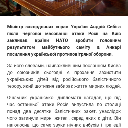
Міністр закордонних справ України Андрій Сибіга
після чергової масованої атаки Росії на Київ
закликав країни НАТО зробити головним
результатом майбутнього саміту в Анкарі
посилення української протиповітряної оборони.
За його словами, найважливішим посланням Києва
до союзників сьогодні є прохання захистити
українських дітей від російського балістичного
терору, який щотижня забирає життя мирних людей.
Очільник української дипломатії нагадав, що під
час останньої атаки Росія випустила по столиці
понад два десятки балістичних ракет, унаслідок
чого загинули мирні жителі, серед яких є діти. Він
наголосив, що саме звуки нічних вибухів і трагедії