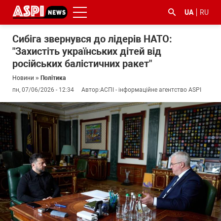
UA
RU
Сибіга звернувся до лідерів НАТО:
"Захистіть українських дітей від
російських балістичних ракет"
Новини
»
Політика
пн, 07/06/2026 - 12:34
Автор:
АСПІ - інформаційне агентство ASPI
#ООС
#боротьба
#ДФС
#Київ
#коронавірус
з
корупцією