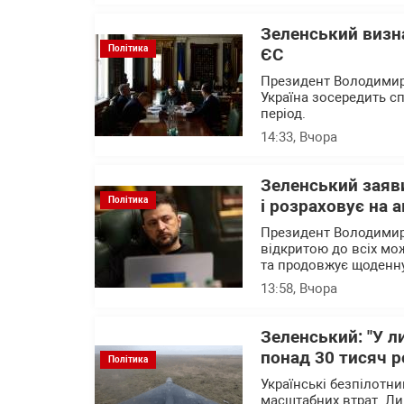
Зеленський визна
Політика
ЄС
Президент Володимир 
Україна зосередить 
період.
14:33
, Вчора
Зеленський заяви
Політика
і розраховує на 
Президент Володимир
відкритою до всіх мо
та продовжує щоденн
13:58
, Вчора
Зеленський: "У л
понад 30 тисяч р
Політика
Українські безпілотн
масштабних втрат. Ли