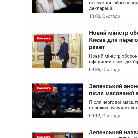
незаконне збагачення
декларації.
10:00
, Сьогодні
Новий міністр об
Політика
Києва для перего
ракет
Новий міністр оборони
офіційний візит до Ук
09:36
, Сьогодні
Зеленський анон
Політика
після масованої 
Після чергової масшта
ворожих пускових уст
09:12
, Сьогодні
Зеленський назв
Політика