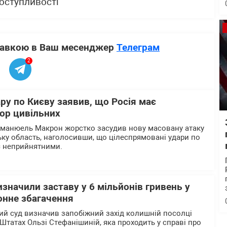
оступливості"
ставкою в Ваш месенджер
Телеграм
2
ру по Києву заявив, що Росія має
рор цивільних
мманюель Макрон жорстко засудив нову масовану атаку
ську область, наголосивши, що цілеспрямовані удари по
є неприйнятними.
значили заставу у 6 мільйонів гривень у
онне збагачення
й суд визначив запобіжний захід колишній посолці
Штатах Ользі Стефанішиній, яка проходить у справі про