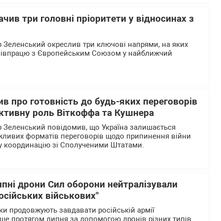
чив три головні пріоритети у відносинах з
Зеленський окреслив три ключові напрями, на яких
співпрацю з Європейським Союзом у найближчий
в про готовність до будь-яких переговорів
активну роль Віткоффа та Кушнера
 Зеленський повідомив, що Україна залишається
жливих форматів переговорів щодо припинення війни
у координацію зі Сполученими Штатами.
ипні дрони Сил оборони нейтралізували
осійських військових"
ики продовжують завдавати російській армії
ше протягом липня за допомогою дронів різних типів