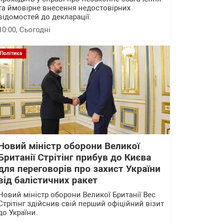
та ймовірне внесення недостовірних
відомостей до декларації.
10:00
, Сьогодні
Політика
Новий міністр оборони Великої
Британії Стрітінг прибув до Києва
для переговорів про захист України
від балістичних ракет
Новий міністр оборони Великої Британії Вес
Стрітінг здійснив свій перший офіційний візит
до України.