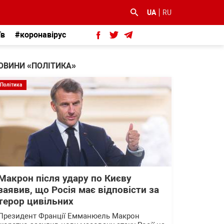
UA
RU
їв
#коронавірус
ОВИНИ «ПОЛІТИКА»
Політика
Макрон після удару по Києву
заявив, що Росія має відповісти за
терор цивільних
Президент Франції Емманюель Макрон