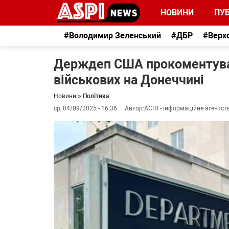
НОВИНИ
ПУБ
#Володимир Зеленський
#ДБР
#Верх
Держдеп США прокоментував
військових на Донеччині
Новини
»
Політика
ср, 04/09/2025 - 16:36
Автор:
АСПІ - інформаційне агентст