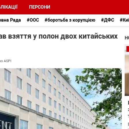
ЛІКАЦІЇ
ПЕРСОНИ
овна Рада
#ООС
#боротьба з корупцією
#ДФС
#Ки
 взяття у полон двох китайських
Н
во ASPI