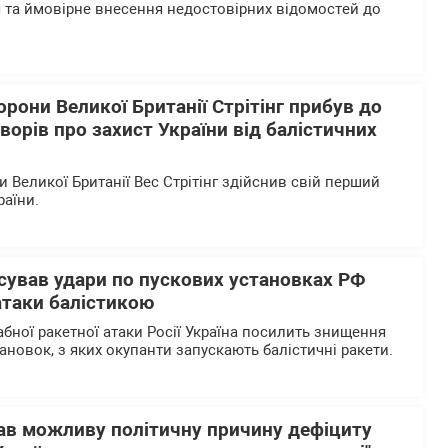
 та ймовірне внесення недостовірних відомостей до
орони Великої Британії Стрітінг прибув до
ворів про захист України від балістичних
 Великої Британії Вес Стрітінг здійснив свій перший
раїни.
сував удари по пускових установках РФ
атаки балістикою
бної ракетної атаки Росії Україна посилить знищення
ановок, з яких окупанти запускають балістичні ракети.
ав можливу політичну причину дефіциту