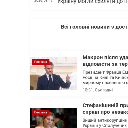
"Україну могли схиляти до п
2026, 08:49
Всі головні новини з до
Макрон після уда
Політика
відповісти за те
Президент Франції Е
Росії на Київ та Київ
мирному населенню 
10:31
, Сьогодні
Стефанішиній при
справі про незак
Політика
Вищий антикорупційни
України у Сполучених 