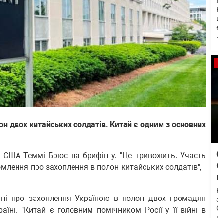
лон двох китайських солдатів. Китай є одним з основних
 США Теммі Брюс на брифінгу. "Це тривожить. Участь
омлення про захоплення в полон китайських солдатів", -
ані про захоплення Україною в полон двох громадян
аїні. "Китай є головним помічником Росії у її війні в