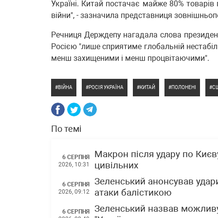
Україні. Китай постачає майже 80% товарів 
війни", - зазначила представниця зовнішньо
Речниця Держдепу нагадала слова президент
Росією "лише сприятиме глобальній нестабіл
менш захищеними і менш процвітаючими".
ВІЙНА
РОСІЯ УКРАЇНА
КИТАЙ
ПОЛОНЕНІ
С
По темі
Макрон після удару по Києву
6 СЕРПНЯ
цивільних
2026, 10:31
Зеленський анонсував удари
6 СЕРПНЯ
атаки балістикою
2026, 09:12
Зеленський назвав можливу
6 СЕРПНЯ