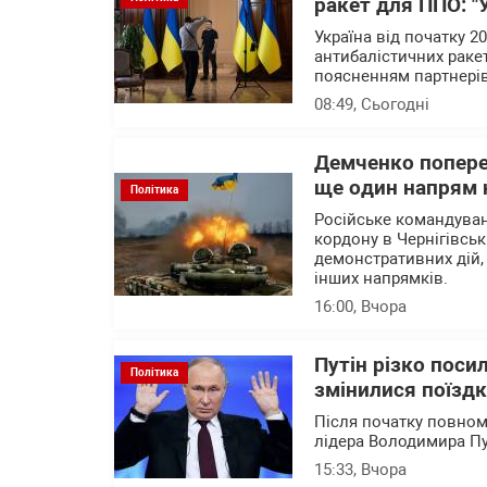
ракет для ППО: "
Україна від початку 
антибалістичних раке
поясненням партнерів 
08:49
, Сьогодні
Демченко попере
ще один напрям 
Політика
Російське командува
кордону в Чернігівськ
демонстративних дій,
інших напрямків.
16:00
, Вчора
Путін різко поси
Політика
змінилися поїзд
Після початку повном
лідера Володимира Пу
15:33
, Вчора