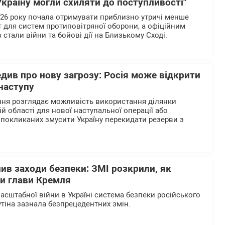
Україну могли схиляти до поступливості"
2026 року почала отримувати приблизно утричі менше
т для систем протиповітряної оборони, а офіційним
стали війни та бойові дії на Близькому Сході.
див про нову загрозу: Росія може відкрити
наступу
ння розглядає можливість використання ділянки
ій області для нової наступальної операції або
 покликаних змусити Україну перекидати резерви з
лив заходи безпеки: ЗМІ розкрили, як
ки глави Кремля
асштабної війни в Україні система безпеки російського
тіна зазнала безпрецедентних змін.