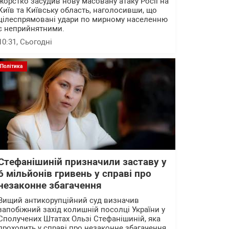
жорстко засудив нову масовану атаку Росії на
Київ та Київську область, наголосивши, що
цілеспрямовані удари по мирному населенню
є неприйнятними.
10:31
, Сьогодні
Політика
Стефанішиній призначили заставу у
6 мільйонів гривень у справі про
незаконне збагачення
Вищий антикорупційний суд визначив
запобіжний захід колишній посолці України у
Сполучених Штатах Ользі Стефанішиній, яка
проходить у справі про незаконне збагачення