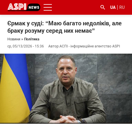
UA
RU
Єрмак у суді: “Маю багато недоліків, але
браку розуму серед них немає”
Новини
»
Політика
ср, 05/13/2026 - 15:36
Автор:
АСПІ - інформаційне агентство ASPI
#ООС
#боротьба
#ДФС
#Київ
#коронавірус
з
корупцією