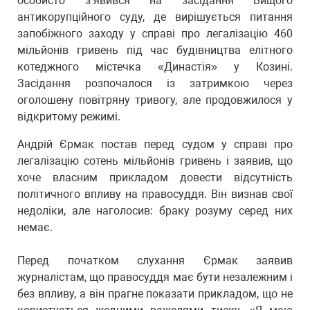
особисто з’явився на засідання Вищого
антикорупційного суду, де вирішується питання
запобіжного заходу у справі про легалізацію 460
мільйонів гривень під час будівництва елітного
котеджного містечка «Династія» у Козині.
Засідання розпочалося із затримкою через
оголошену повітряну тривогу, але продовжилося у
відкритому режимі.
Андрій Єрмак постав перед судом у справі про
легалізацію сотень мільйонів гривень і заявив, що
хоче власним прикладом довести відсутність
політичного впливу на правосуддя. Він визнав свої
недоліки, але наголосив: браку розуму серед них
немає.
Перед початком слухання Єрмак заявив
журналістам, що правосуддя має бути незалежним і
без впливу, а він прагне показати прикладом, що не