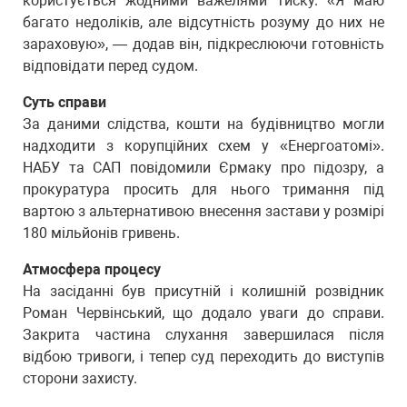
користується жодними важелями тиску. «Я маю
багато недоліків, але відсутність розуму до них не
зараховую», — додав він, підкреслюючи готовність
відповідати перед судом.
Суть справи
За даними слідства, кошти на будівництво могли
надходити з корупційних схем у «Енергоатомі».
НАБУ та САП повідомили Єрмаку про підозру, а
прокуратура просить для нього тримання під
вартою з альтернативою внесення застави у розмірі
180 мільйонів гривень.
Атмосфера процесу
На засіданні був присутній і колишній розвідник
Роман Червінський, що додало уваги до справи.
Закрита частина слухання завершилася після
відбою тривоги, і тепер суд переходить до виступів
сторони захисту.