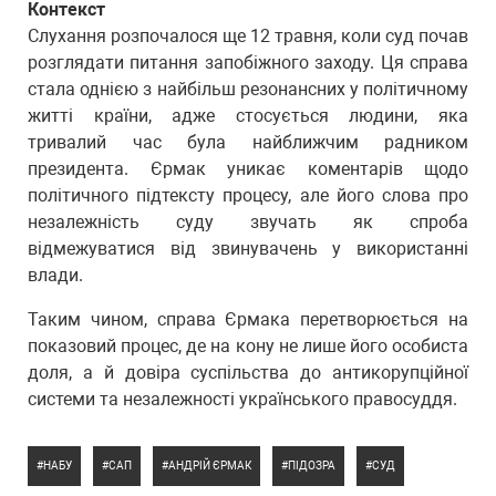
Контекст
Слухання розпочалося ще 12 травня, коли суд почав
розглядати питання запобіжного заходу. Ця справа
стала однією з найбільш резонансних у політичному
житті країни, адже стосується людини, яка
тривалий час була найближчим радником
президента. Єрмак уникає коментарів щодо
політичного підтексту процесу, але його слова про
незалежність суду звучать як спроба
відмежуватися від звинувачень у використанні
влади.
Таким чином, справа Єрмака перетворюється на
показовий процес, де на кону не лише його особиста
доля, а й довіра суспільства до антикорупційної
системи та незалежності українського правосуддя.
НАБУ
САП
АНДРІЙ ЄРМАК
ПІДОЗРА
СУД