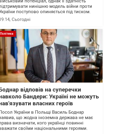
військовий потенціал, однак її здатність
підтримувати нинішню модель війни проти
України поступово опиняється під тиском.
19:14
, Сьогодні
Політика
Боднар відповів на суперечки
навколо Бандери: Україні не можуть
нав'язувати власних героїв
Посол України в Польщі Василь Боднар
заявив, що жодна іноземна держава не має
права визначати, кого українці повинні
вважати своїми національними героями.