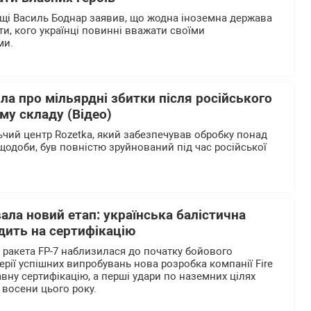
щі Василь Боднар заявив, що жодна іноземна держава
и, кого українці повинні вважати своїми
ми.
ла про мільярдні збитки після російського
му складу (Відео)
чий центр Rozetka, який забезпечував обробку понад
щодоби, був повністю зруйнований під час російської
вала новий етап: українська балістична
дить на сертифікацію
а ракета FP-7 наблизилася до початку бойового
ерії успішних випробувань нова розробка компанії Fire
вну сертифікацію, а перші удари по наземних цілях
 восени цього року.