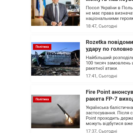
Посол України в Поль
не має права визначат
національними героя
18:47
, Сьогодні
Rozetka повідоми
Політика
удару по головно
Найбільший розподіль
100 тисяч замовлень 
ракетної атаки.
17:41
, Сьогодні
Fire Point анонсу
ракета FP-7 вихо
Політика
Українська балістичн
застосування. Після с
Point проходить держа
можуть відбутися вже
17:37
, Сьогодні