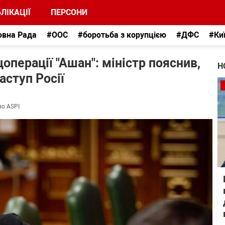
ЛІКАЦІЇ
ПЕРСОНИ
овна Рада
#ООС
#боротьба з корупцією
#ДФС
#Ки
перації "Ашан": міністр пояснив,
Н
аступ Росії
во ASPI