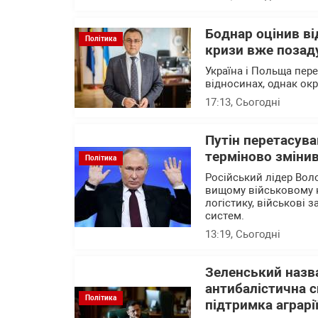
Боднар оцінив в
Політика
кризи вже позад
Україна і Польща пер
відносинах, однак ок
17:13
, Сьогодні
Путін перетасува
терміново змінив
Політика
Російський лідер Вол
вищому військовому 
логістику, військові 
систем.
13:19
, Сьогодні
Зеленський назва
антибалістична с
Політика
підтримка аграрі