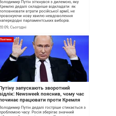
Володимир Путін зіткнувся з дилемою, яку
Кремлю дедалі складніше відкладати: як
поповнювати втрати російської армії, не
провокуючи нову хвилю невдоволення
напередодні парламентських виборів.
20:09
, Сьогодні
Політика
Путіну запускають зворотний
відлік: Newsweek пояснив, чому час
починає працювати проти Кремля
Володимир Путін дедалі гостріше стикається з
проблемою часу: Росія зберігає значний