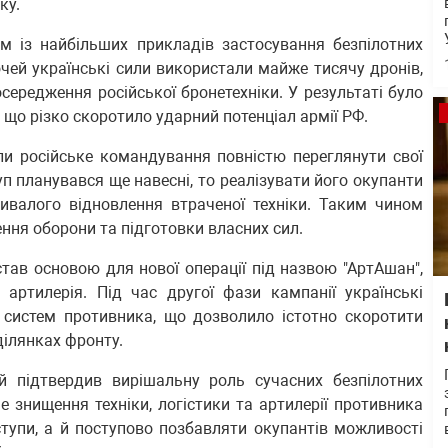
ку.
м із найбільших прикладів застосування безпілотних
ночей українські сили використали майже тисячу дронів,
середження російської бронетехніки. У результаті було
 що різко скоротило ударний потенціал армії РФ.
ли російське командування повністю переглянути свої
п планувався ще навесні, то реалізувати його окупанти
ривалого відновлення втраченої техніки. Таким чином
ння оборони та підготовки власних сил.
тав основою для нової операції під назвою "АртАшан",
артилерія. Під час другої фази кампанії українські
х систем противника, що дозволило істотно скоротити
ділянках фронту.
ій підтвердив вирішальну роль сучасних безпілотних
не знищення техніки, логістики та артилерії противника
тупи, а й поступово позбавляти окупантів можливості