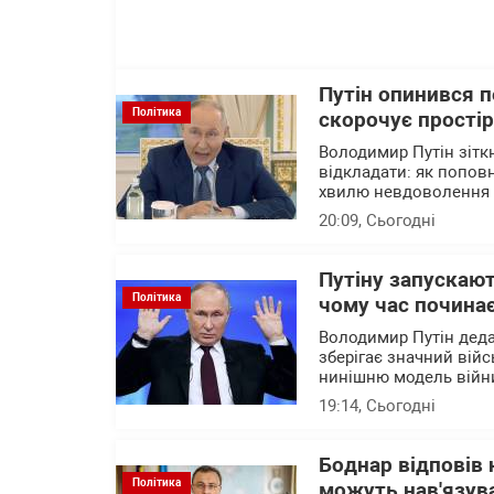
Путін опинився 
Політика
скорочує прості
Володимир Путін зітк
відкладати: як попов
хвилю невдоволення 
20:09
, Сьогодні
Путіну запускают
Політика
чому час почина
Володимир Путін деда
зберігає значний війс
нинішню модель війни
19:14
, Сьогодні
Боднар відповів 
Політика
можуть нав'язува