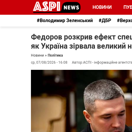
НОВИНИ
ПУБ
#Володимир Зеленський
#ДБР
#Верх
Федоров розкрив ефект спецо
як Україна зірвала великий н
Новини
»
Політика
ср, 07/08/2026 - 16:08
Автор:
АСПІ - інформаційне агентст