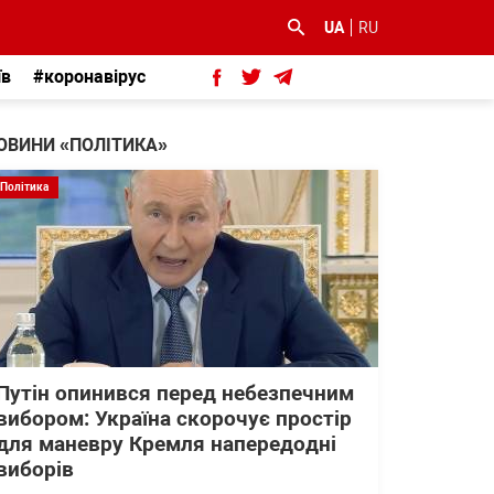
UA
RU
їв
#коронавірус
ОВИНИ «ПОЛІТИКА»
Політика
Путін опинився перед небезпечним
вибором: Україна скорочує простір
для маневру Кремля напередодні
виборів