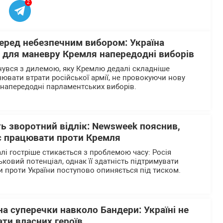
2
перед небезпечним вибором: Україна
р для маневру Кремля напередодні виборів
нувся з дилемою, яку Кремлю дедалі складніше
нювати втрати російської армії, не провокуючи нову
напередодні парламентських виборів.
ь зворотний відлік: Newsweek пояснив,
є працювати проти Кремля
лі гостріше стикається з проблемою часу: Росія
ьковий потенціал, однак її здатність підтримувати
 проти України поступово опиняється під тиском.
на суперечки навколо Бандери: Україні не
ти власних героїв