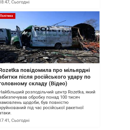
18:47
, Сьогодні
Політика
Rozetka повідомила про мільярдні
збитки після російського удару по
головному складу (Відео)
Найбільший розподільчий центр Rozetka, який
забезпечував обробку понад 100 тисяч
замовлень щодоби, був повністю
зруйнований під час російської ракетної
атаки.
17:41
, Сьогодні