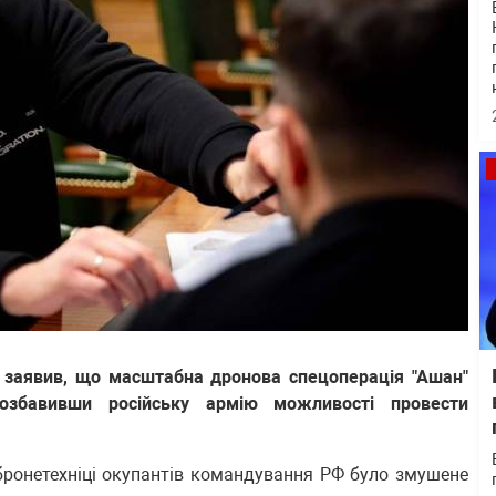
 заявив, що масштабна дронова спецоперація "Ашан"
позбавивши російську армію можливості провести
 бронетехніці окупантів командування РФ було змушене