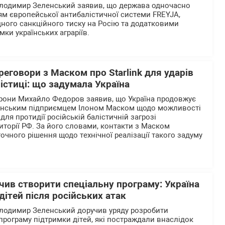
олодимир Зеленський заявив, що держава одночасно
м європейської антибалістичної системи FREYJA,
ого санкційного тиску на Росію та додатковими
мки українських аграріїв.
еговори з Маском про Starlink для ударів
лістиці: що задумала Україна
орони Михайло Федоров заявив, що Україна продовжує
анським підприємцем Ілоном Маском щодо можливості
 для протидії російській балістичній загрозі
иторії РФ. За його словами, контакти з Маском
очного рішення щодо технічної реалізації такого задуму
ив створити спеціальну програму: Україна
дітей після російських атак
олодимир Зеленський доручив уряду розробити
програму підтримки дітей, які постраждали внаслідок