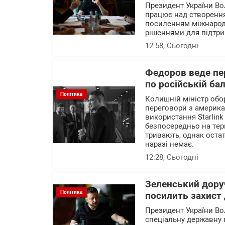
Президент України В
працює над створення
посиленням міжнародн
рішеннями для підтри
12:58
, Сьогодні
Федоров веде пер
по російській ба
Політика
Колишній міністр об
переговори з америк
використання Starlink
безпосередньо на тер
тривають, однак остат
наразі немає.
12:28
, Сьогодні
Зеленський доруч
Політика
посилить захист 
Президент України В
спеціальну державну 