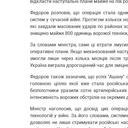
відкласти наступальні плани майже на пів ро
Федоров розповів, що операція стала одни
систем у сучасній війні. Протягом кількох 
які завдали масованих ударів по районах зо
знищено майже 800 одиниць ворожої техніки,
За словами міністра, саме ці втрати змуси
оперативні плани. Якщо механізований насту
змогли лише через кілька місяців після т
Україна виграла дорогоцінний час для зміцне
Федоров також зазначив, що успіх "Ашану" с
головною ціллю якої вже стала російська 
безпілотники уразили сотні артилерійськи
інтенсивність ворожих обстрілів на окремих 
Міністр наголосив, що досвід цих операц
технологій у війні. За його словами, систем
дозволяє не лише стримувати російські нас