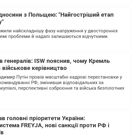
ідносини з Польщею: "Найгостріший етап
у"
ежили найскладнішу фазу напруження у двосторонніх
ремі проблеми й надалі залишаються відчутними.
в генералів: ISW пояснив, чому Кремль
 військове керівництво
одимир Путін провів масштабні кадрові перестановки у
командуванні РФ, змінивши відповідальних за
закупівлі, перспективні озброєння та війська безпілотних
в головні пріоритети України:
истема FREYJA, нові санкції проти РФ і
їв