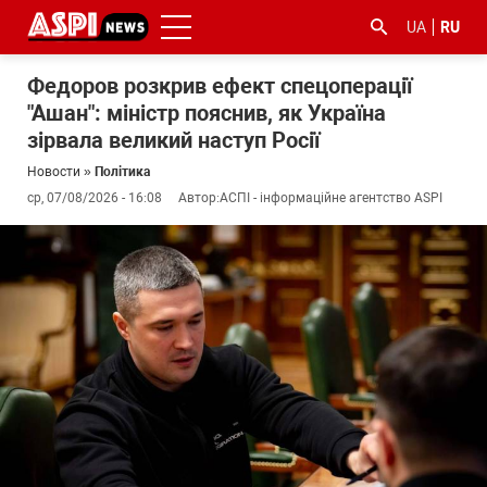
UA
RU
Федоров розкрив ефект спецоперації
"Ашан": міністр пояснив, як Україна
зірвала великий наступ Росії
Новости
»
Політика
ср, 07/08/2026 - 16:08
Автор:
АСПІ - інформаційне агентство ASPI
#ООС
#боротьба
#гфс
#Киев
#коронавірус
з
корупцією