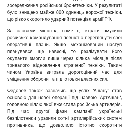
зосередження російської бронетехніки. У результаті
було знищено майже 800 одиниць ворожої техніки,
що різко скоротило ударний потенціал армії РФ.
За словами міністра, саме ці втрати змусили
російське командування повністю переглянути свої
оперативні плани. Якщо механізований наступ
планувався ще навесні, то реалізувати його
окупанти змогли лише через кілька місяців після
тривалого відновлення втраченої техніки. Таким
чином Україна виграла дорогоцінний час для
зміцнення оборони та підготовки власних сил.
Федоров також зазначив, що успіх "Ашану" став
основою для нової операції під назвою "АртАшан",
головною ціллю якої вже стала російська артилерія.
Під час другої фази кампанії українські
безпілотники уразили сотні артилерійських систем
противника, що дозволило істотно скоротити