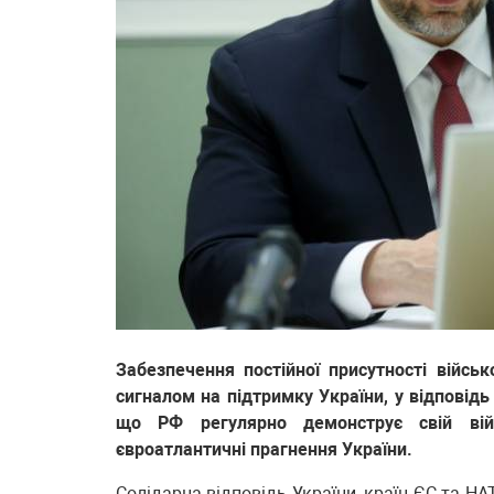
Забезпечення постійної присутності війс
сигналом на підтримку України, у відповідь
що РФ регулярно демонструє свій війс
євроатлантичні прагнення України.
Солідарна відповідь України, країн ЄС та НА