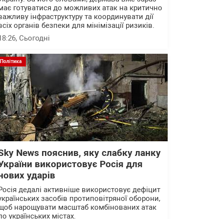
має готуватися до можливих атак на критично
важливу інфраструктуру та координувати дії
всіх органів безпеки для мінімізації ризиків.
18:26
, Сьогодні
Політика
Sky News пояснив, яку слабку ланку
України використовує Росія для
нових ударів
Росія дедалі активніше використовує дефіцит
українських засобів протиповітряної оборони,
щоб нарощувати масштаб комбінованих атак
по українських містах.