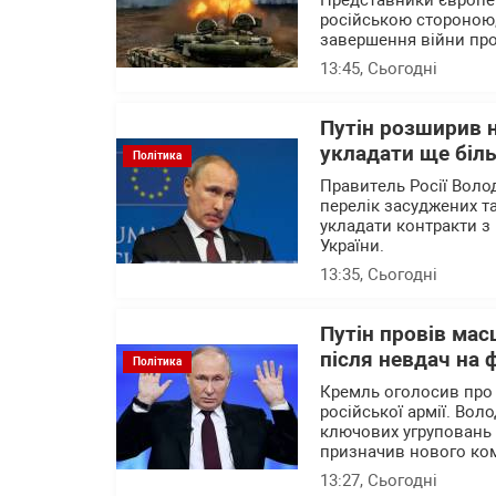
Представники європейс
російською стороною,
завершення війни про
13:45
, Сьогодні
Путін розширив н
укладати ще біль
Політика
Правитель Росії Воло
перелік засуджених та
укладати контракти з 
України.
13:35
, Сьогодні
Путін провів мас
після невдач на 
Політика
Кремль оголосив про
російської армії. Вол
ключових угруповань ві
призначив нового ком
13:27
, Сьогодні