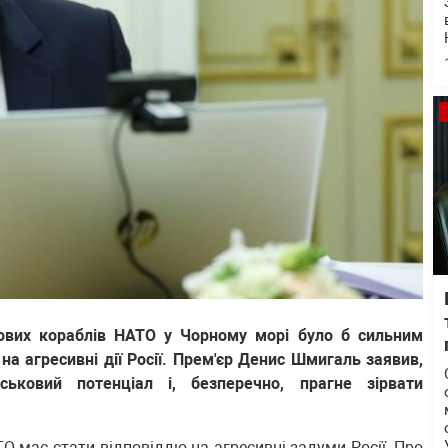
ькових кораблів НАТО у Чорному морі було б сильним
 на агресивні дії Росії. Прем'єр Денис Шмигаль заявив,
ьковий потенціал і, безперечно, прагне зірвати
ТО має стати відповіддю на агресивні задуми Росії. Про