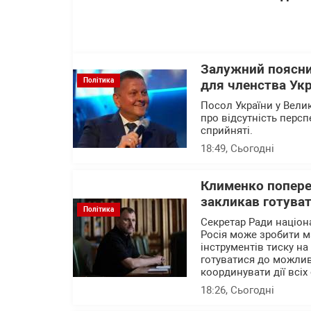
Залужний поясни
Політика
для членства Укр
Посол України у Вели
про відсутність перс
сприйняті.
18:49
, Сьогодні
Клименко поперед
закликав готуват
Політика
Секретар Ради націон
Росія може зробити м
інструментів тиску на
готуватися до можлив
координувати дії всіх 
18:26
, Сьогодні