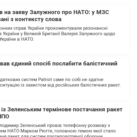
в на заяву Залужного про НАТО: у МЗС
ані з контексту слова
донних справ України прокоментували резонансні
України у Великій Британії Валерія Залужного щодо
України в НАТО.
азвав єдиний спосіб послабити балістичний
даткових систем Patriot саме по собі не здатне
итуацію із захистом від російських балістичних ракет.
 із Зеленським термінове постачання ракет
 ППО
олодимир Зеленський провів телефонну розмову з
рем НАТО Марком Рютте, головною темою якої стало
ня ракет для систем протиповітряної оборони.