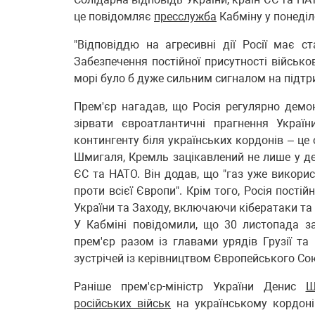
це повідомляє
пресслужба
Кабміну у понеділ
"Відповіддю на агресивні дії Росії має с
Забезпечення постійної присутності військ
морі було б дуже сильним сигналом на підтр
Прем'єр нагадав, що Росія регулярно демонс
зірвати євроатлантичні прагнення Україн
контингенту біля українських кордонів – це
Шмигаля, Кремль зацікавлений не лише у деста
ЄС та НАТО. Він додав, що "газ уже викори
проти всієї Європи". Крім того, Росія пості
України та Заходу, включаючи кібератаки та 
У Кабміні повідомили, що 30 листопада з
прем'єр разом із главами урядів Грузії т
зустрічей із керівництвом Європейського Со
Раніше прем'єр-міністр України Денис
Ш
російських військ
на українському кордоні.