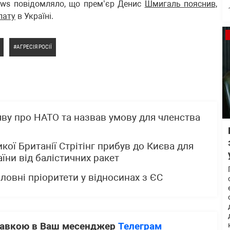
news повідомляло, що прем’єр Денис
Шмигаль пояснив,
лату
в Україні.
АГРЕСІЯ РОСІЇ
ву про НАТО та назвав умову для членства
кої Британії Стрітінг прибув до Києва для
їни від балістичних ракет
ловні пріоритети у відносинах з ЄС
ставкою в Ваш месенджер
Телеграм