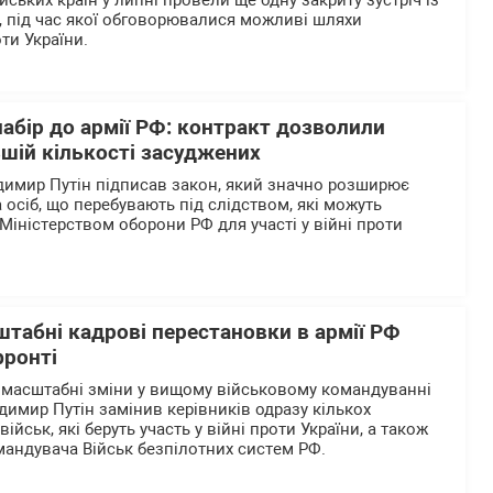
ьких країн у липні провели ще одну закриту зустріч із
 під час якої обговорювалися можливі шляхи
ти України.
абір до армії РФ: контракт дозволили
шій кількості засуджених
димир Путін підписав закон, який значно розширює
 осіб, що перебувають під слідством, які можуть
Міністерством оборони РФ для участі у війні проти
штабні кадрові перестановки в армії РФ
фронті
 масштабні зміни у вищому військовому командуванні
одимир Путін замінив керівників одразу кількох
йськ, які беруть участь у війні проти України, а також
андувача Військ безпілотних систем РФ.