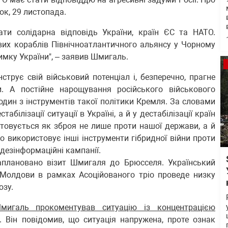
ок, 29 листопада.
тати солідарна відповідь України, країн ЄС та НАТО.
ових кораблів Північноатлантичного альянсу у Чорному
имку України", – заявив Шмигаль.
трує свій військовий потенціал і, безперечно, прагне
и. А постійне нарощування російського військового
 один з інструментів такої політики Кремля. За словами
білізації ситуації в Україні, а й у дестабілізації країн
стовується як зброя не лише проти нашої держави, а й
йно використовує інші інструменти гібридної війни проти
дезінформаційні кампанії.
аплановано візит Шмигаля до Брюсселя. Український
а Молдови в рамках Асоційованого тріо проведе низку
юзу.
мигаль прокоментував ситуацію із концентрацією
 Він повідомив, що ситуація напружена, проте ознак