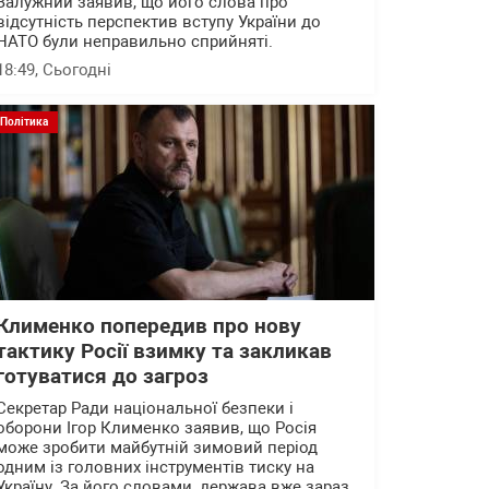
Залужний заявив, що його слова про
відсутність перспектив вступу України до
НАТО були неправильно сприйняті.
18:49
, Сьогодні
Політика
Клименко попередив про нову
тактику Росії взимку та закликав
готуватися до загроз
Секретар Ради національної безпеки і
оборони Ігор Клименко заявив, що Росія
може зробити майбутній зимовий період
одним із головних інструментів тиску на
Україну. За його словами, держава вже зараз