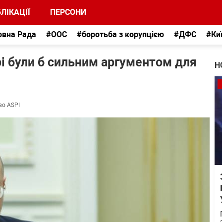
ЛІКАЦІЇ
ПЕРСОНИ
овна Рада
#ООС
#боротьба з корупцією
#ДФС
#Ки
і були б сильним аргументом для
Н
во ASPI