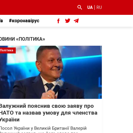
UA
RU
їв
#коронавірус
ОВИНИ «ПОЛІТИКА»
Політика
Залужний пояснив свою заяву про
НАТО та назвав умову для членства
України
Посол України у Великій Британії Валерій