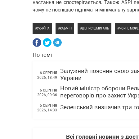
настання не спостерігається. Також ASPI 
чому не поспішає піднімати мінімальну зарп
УКРАЇНА
КАБМІН
ДЕНИС ШМИГАЛЬ
ЧОРНЕ МОРЕ
По темі
Залужний пояснив свою зая
6 СЕРПНЯ
України
2026, 18:49
Новий міністр оборони Вели
6 СЕРПНЯ
переговорів про захист Укра
2026, 09:36
5 СЕРПНЯ
Зеленський визначив три го
2026, 14:33
Всі головні новини з до