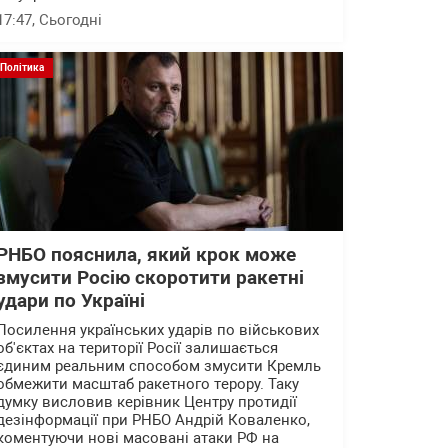
17:47
, Сьогодні
Політика
РНБО пояснила, який крок може
змусити Росію скоротити ракетні
удари по Україні
Посилення українських ударів по військових
об'єктах на території Росії залишається
єдиним реальним способом змусити Кремль
обмежити масштаб ракетного терору. Таку
думку висловив керівник Центру протидії
дезінформації при РНБО Андрій Коваленко,
коментуючи нові масовані атаки РФ на