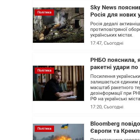
Sky News пояснив
Політика
Росія для нових 
Росія дедалі активні
протиповітряної обор
українських містах.
17:47
, Сьогодні
РНБО пояснила, 
ракетні удари по 
Політика
Посилення українських
залишається єдиним 
масштаб ракетного те
дезінформації при РН
РФ на українські міста
17:20
, Сьогодні
Bloomberg повід
Політика
Європи та Кремля