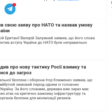
2
в свою заяву про НАТО та назвав умову
аїни
кій Британії Валерій Залужний заявив, що його слова
пектив вступу України до НАТО були неправильно
ив про нову тактику Росії взимку та
ися до загроз
альної безпеки і оборони Ігор Клименко заявив, що
айбутній зимовий період одним із головних
 Україну. За його словами, держава вже зараз має
их атак на критично важливу інфраструктуру та
органів безпеки для мінімізації ризиків.