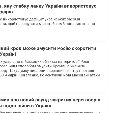
, яку слабку ланку України використовує
ударів
ше використовує дефіцит українських засобів
они, щоб нарощувати масштаб комбінованих атак по
який крок може змусити Росію скоротити
Україні
 ударів по військових об'єктах на території Росії
реальним способом змусити Кремль обмежити
рору. Таку думку висловив керівник Центру протидії
БО Андрій Коваленко, коментуючи нові масовані атаки
.
омив про новий раунд закритих переговорів
 щодо війни в Україні