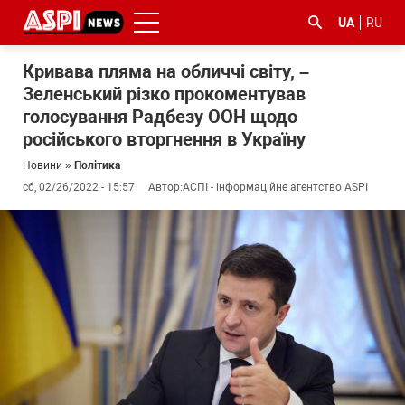
UA
RU
Кривава пляма на обличчі світу, –
Зеленський різко прокоментував
голосування Радбезу ООН щодо
російського вторгнення в Україну
Новини
»
Політика
сб, 02/26/2022 - 15:57
Автор:
АСПІ - інформаційне агентство ASPI
#ООС
#боротьба
#ДФС
#Київ
#коронавірус
з
корупцією