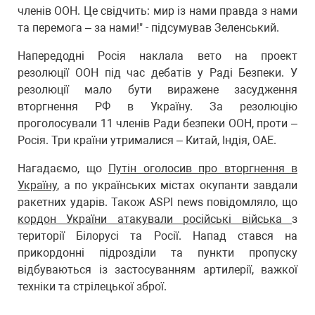
членів ООН. Це свідчить: мир із нами правда з нами
та перемога – за нами!" - підсумував Зеленський.
Напередодні Росія наклала вето на проект
резолюції ООН під час дебатів у Раді Безпеки. У
резолюції мало бути виражене засудження
вторгнення РФ в Україну. За резолюцію
проголосували 11 членів Ради безпеки ООН, проти –
Росія. Три країни утрималися – Китай, Індія, ОАЕ.
Нагадаємо, що
Путін оголосив про вторгнення в
Україну
, а по українських містах окупанти завдали
ракетних ударів. Також ASPI news повідомляло, що
кордон України атакували російські війська
з
території Білорусі та Росії. Напад стався на
прикордонні підрозділи та пункти пропуску
відбуваються із застосуванням артилерії, важкої
техніки та стрілецької зброї.