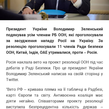
Президент України Володимир Зеленський
подякував усім членам РБ ООН, які проголосували
за засудження нападу Росії на Україну. За
резолюцію проголосували 11 членів Ради безпеки
ООН, Китай, Індія, ОАЕ утрималися, проти – Росія.
Росія наклала вето на проект резолюції ООН під час
дебатів у Раді Безпеки. Про це президент України
Володимир Зеленський написав на своїй сторінці у
Twitter.
"Вето РФ – кривава пляма на її табличці в Радбезі,
карті Європи та світу. Антивоєнна коаліція має
діяти негайно. Співавторами проекту резолюції
виступила безпрецедентна кількість держав –