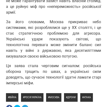
не може гарантувати захист навіть власній столиці,
а це руйнує міф про «непереможність» російської
армії.
За його словами, Москва прикриває небо
системами, які розроблялися ще у ХХ столітті, і це
стає стратегічною проблемою для агресора.
Українські удари показують світові, що
технологічна перевага може змінити баланс сил
навіть у війні з державою, яка десятиліттями
хизувалася своєю військовою потугою.
Ця заява стала черговим сигналом: російська
оборона тріщить по швах, а українські сили
доводять, що сучасні технології здатні ламати старі
імперські міфи.
ВІЙНА
РОСІЯ УКРАЇНА
МОСКВА
ДРОНИ
АТАКА