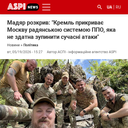
UA
RU
Мадяр розкрив: "Кремль прикриває
Москву радянською системою ППО, яка
не здатна зупинити сучасні атаки"
Новини
»
Політика
вт, 05/19/2026 - 15:27
Автор:
АСПІ - інформаційне агентство ASPI
#ООС
#боротьба
#ДФС
#Київ
#коронавірус
з
корупцією