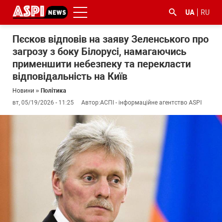
UA
RU
Пєсков відповів на заяву Зеленського про
загрозу з боку Білорусі, намагаючись
применшити небезпеку та перекласти
відповідальність на Київ
Новини
»
Політика
вт, 05/19/2026 - 11:25
Автор:
АСПІ - інформаційне агентство ASPI
#ООС
#боротьба
#ДФС
#Київ
#коронавірус
з
корупцією