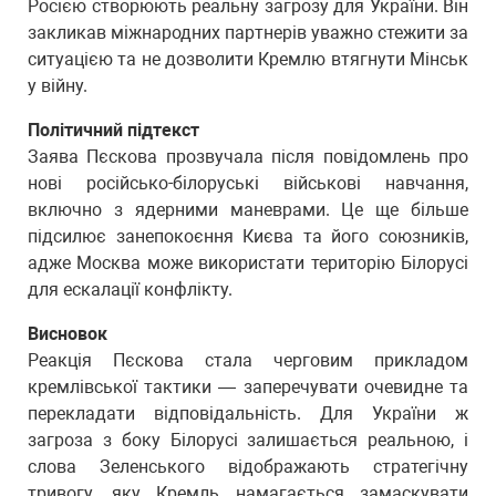
Росією створюють реальну загрозу для України. Він
закликав міжнародних партнерів уважно стежити за
ситуацією та не дозволити Кремлю втягнути Мінськ
у війну.
Політичний підтекст
Заява Пєскова прозвучала після повідомлень про
нові російсько-білоруські військові навчання,
включно з ядерними маневрами. Це ще більше
підсилює занепокоєння Києва та його союзників,
адже Москва може використати територію Білорусі
для ескалації конфлікту.
Висновок
Реакція Пєскова стала черговим прикладом
кремлівської тактики — заперечувати очевидне та
перекладати відповідальність. Для України ж
загроза з боку Білорусі залишається реальною, і
слова Зеленського відображають стратегічну
тривогу, яку Кремль намагається замаскувати