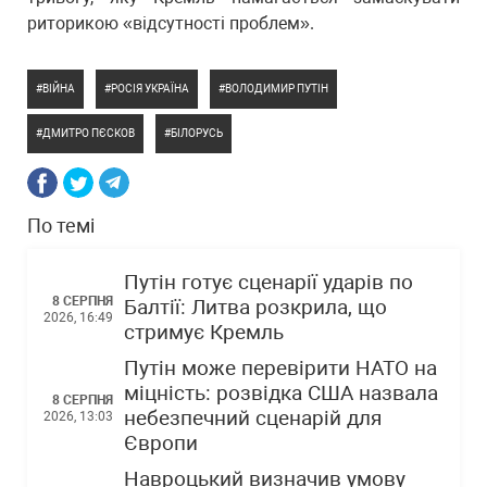
риторикою «відсутності проблем».
ВІЙНА
РОСІЯ УКРАЇНА
ВОЛОДИМИР ПУТІН
ДМИТРО ПЄСКОВ
БІЛОРУСЬ
По темі
Путін готує сценарії ударів по
8 СЕРПНЯ
Балтії: Литва розкрила, що
2026, 16:49
стримує Кремль
Путін може перевірити НАТО на
міцність: розвідка США назвала
8 СЕРПНЯ
небезпечний сценарій для
2026, 13:03
Європи
Навроцький визначив умову