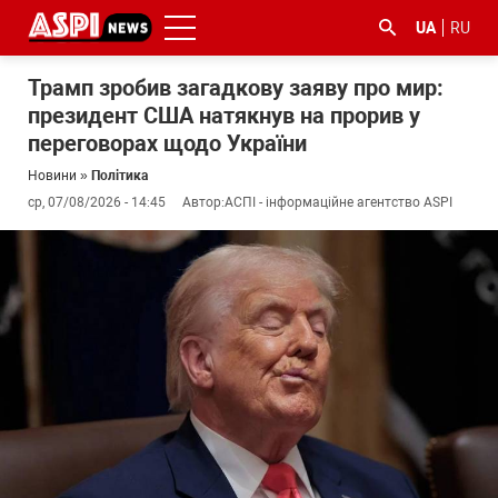
UA
RU
Трамп зробив загадкову заяву про мир:
президент США натякнув на прорив у
переговорах щодо України
Новини
»
Політика
ср, 07/08/2026 - 14:45
Автор:
АСПІ - інформаційне агентство ASPI
#ООС
#боротьба
#ДФС
#Київ
#коронавірус
з
корупцією