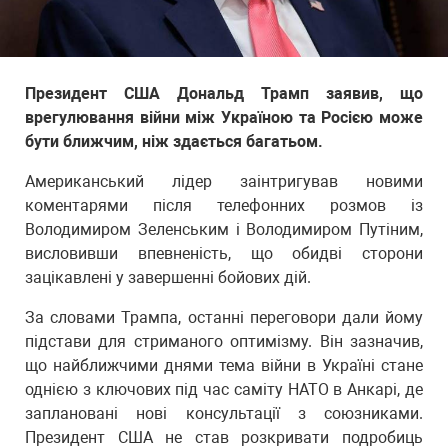
Президент США Дональд Трамп заявив, що
врегулювання війни між Україною та Росією може
бути ближчим, ніж здається багатьом.
Американський лідер заінтригував новими
коментарями після телефонних розмов із
Володимиром Зеленським і Володимиром Путіним,
висловивши впевненість, що обидві сторони
зацікавлені у завершенні бойових дій.
За словами Трампа, останні переговори дали йому
підстави для стриманого оптимізму. Він зазначив,
що найближчими днями тема війни в Україні стане
однією з ключових під час саміту НАТО в Анкарі, де
заплановані нові консультації з союзниками.
Президент США не став розкривати подробиць