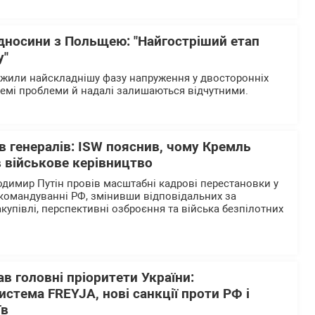
ідносини з Польщею: "Найгостріший етап
у"
ежили найскладнішу фазу напруження у двосторонніх
ремі проблеми й надалі залишаються відчутними.
в генералів: ISW пояснив, чому Кремль
 військове керівництво
одимир Путін провів масштабні кадрові перестановки у
командуванні РФ, змінивши відповідальних за
закупівлі, перспективні озброєння та війська безпілотних
в головні пріоритети України:
истема FREYJA, нові санкції проти РФ і
їв