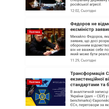
спеціальну державну 
російської агресії.
12:02
, Сьогодні
Федоров не відм
ексміністр заяви
Політика
Михайло Федоров, яки
заявив, що досі розр
оборонним відомством
він не вважає себе п
який може бути реалі
11:29
, Сьогодні
Трансформація С
екзистенційної в
Політика
стандартами та 
В аналітичній записц
України (далі – СБУ) 
benchmarks) Європейс
ЄС», переговори за як