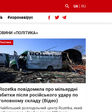
UA
RU
їв
#коронавірус
ОВИНИ «ПОЛІТИКА»
Політика
Rozetka повідомила про мільярдні
збитки після російського удару по
головному складу (Відео)
Найбільший розподільчий центр Rozetka, який