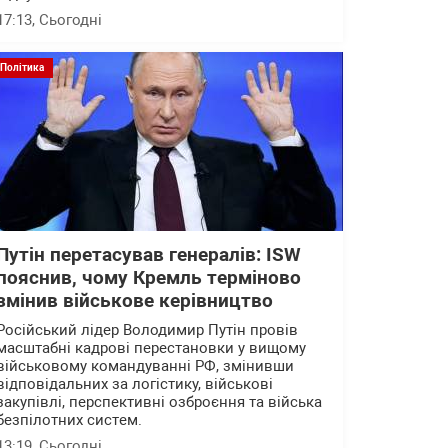
17:13
, Сьогодні
Політика
Путін перетасував генералів: ISW
пояснив, чому Кремль терміново
змінив військове керівництво
Російський лідер Володимир Путін провів
масштабні кадрові перестановки у вищому
військовому командуванні РФ, змінивши
відповідальних за логістику, військові
закупівлі, перспективні озброєння та війська
безпілотних систем.
13:19
, Сьогодні