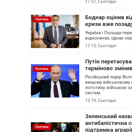
17:37
, Сьогодні
Боднар оцінив в
Політика
кризи вже позад
Україна і Польща пер
відносинах, однак ок
17:13
, Сьогодні
Путін перетасува
терміново змінив
Політика
Російський лідер Вол
вищому військовому 
логістику, військові 
систем.
13:19
, Сьогодні
Зеленський назва
антибалістична с
Політика
підтримка аграрі