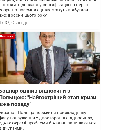
проходить державну сертифікацію, а перші
удари по наземних цілях можуть відбутися
вже восени цього року.
17:37
, Сьогодні
Політика
Боднар оцінив відносини з
Польщею: "Найгостріший етап кризи
вже позаду"
Україна і Польща пережили найскладнішу
фазу напруження у двосторонніх відносинах,
однак окремі проблеми й надалі залишаються
відчутними.