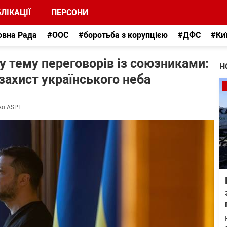
ЛІКАЦІЇ
ПЕРСОНИ
овна Рада
#ООС
#боротьба з корупцією
#ДФС
#Ки
у тему переговорів із союзниками:
Н
захист українського неба
во ASPI