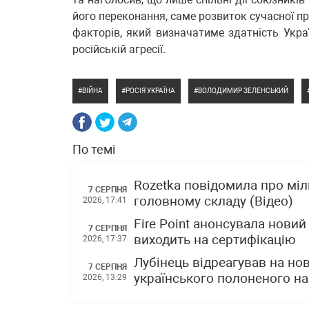
його переконання, саме розвиток сучасної п
факторів, який визначатиме здатність Укра
російській агресії.
ВІЙНА
РОСІЯ УКРАЇНА
ВОЛОДИМИР ЗЕЛЕНСЬКИЙ
По темі
Rozetka повідомила про міл
7 СЕРПНЯ
головному складу (Відео)
2026, 17:41
Fire Point анонсувала новий
7 СЕРПНЯ
виходить на сертифікацію
2026, 17:37
Лубінець відреагував на но
7 СЕРПНЯ
українського полоненого на
2026, 13:29