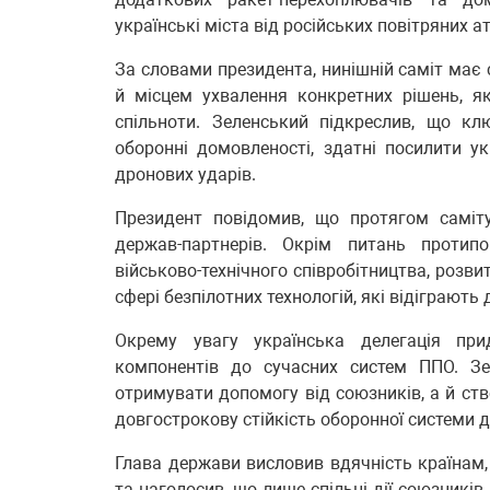
українські міста від російських повітряних а
За словами президента, нинішній саміт має 
й місцем ухвалення конкретних рішень, як
спільноти. Зеленський підкреслив, що кл
оборонні домовленості, здатні посилити ук
дронових ударів.
Президент повідомив, що протягом саміту
держав-партнерів. Окрім питань протипо
військово-технічного співробітництва, розв
сфері безпілотних технологій, які відіграють 
Окрему увагу українська делегація при
компонентів до сучасних систем ППО. Зе
отримувати допомогу від союзників, а й ств
довгострокову стійкість оборонної системи 
Глава держави висловив вдячність країнам,
та наголосив, що лише спільні дії союзників