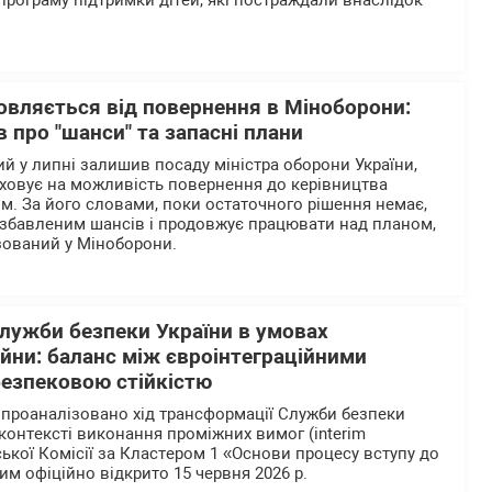
програму підтримки дітей, які постраждали внаслідок
овляється від повернення в Міноборони:
в про "шанси" та запасні плани
й у липні залишив посаду міністра оборони України,
аховує на можливість повернення до керівництва
. За його словами, поки остаточного рішення немає,
озбавленим шансів і продовжує працювати над планом,
зований у Міноборони.
лужби безпеки України в умовах
ійни: баланс між євроінтеграційними
безпековою стійкістю
і проаналізовано хід трансформації Служби безпеки
у контексті виконання проміжних вимог (interim
ької Комісії за Кластером 1 «Основи процесу вступу до
им офіційно відкрито 15 червня 2026 р.