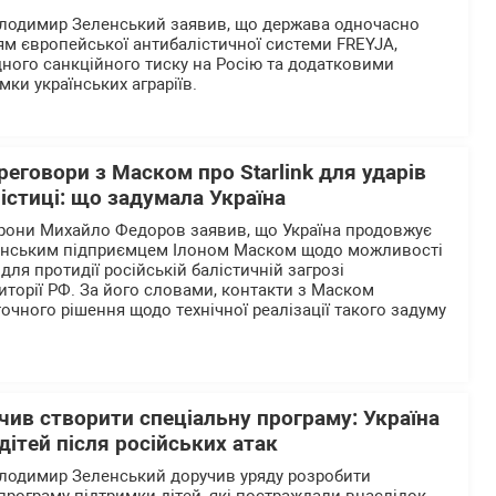
олодимир Зеленський заявив, що держава одночасно
м європейської антибалістичної системи FREYJA,
ого санкційного тиску на Росію та додатковими
мки українських аграріїв.
еговори з Маском про Starlink для ударів
лістиці: що задумала Україна
орони Михайло Федоров заявив, що Україна продовжує
анським підприємцем Ілоном Маском щодо можливості
 для протидії російській балістичній загрозі
иторії РФ. За його словами, контакти з Маском
очного рішення щодо технічної реалізації такого задуму
ив створити спеціальну програму: Україна
дітей після російських атак
олодимир Зеленський доручив уряду розробити