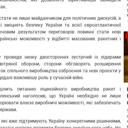
так.
стати не лише майданчиком для політичних дискусій, а
і зміцнять безпеку України та всієї євроатлантичної
ючовим результатом переговорів повинні стати нові
раїнські можливості у відбитті масованих ракетних і
 проведе низку двосторонніх зустрічей із лідерами
вітряної оборони, сторони обговорять розширення
иток спільного виробництва озброєння та нові проєкти у
дедалі важливішу роль у сучасній війні.
ділить питанню ліцензійного виробництва ракет і
ленський наголосив, що Україні необхідно не лише
орювати власні виробничі можливості, які забезпечать
держави.
 які вже підтримують Україну конкретними рішеннями,
 здатні суттєво посилити безпеку українського неба. На