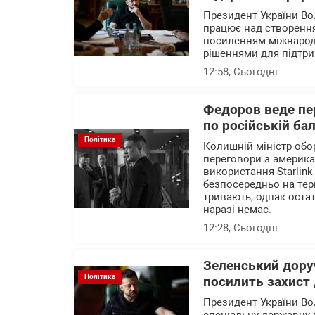
Президент України В
працює над створення
посиленням міжнародн
рішеннями для підтри
12:58
, Сьогодні
Федоров веде пер
по російській ба
Політика
Колишній міністр об
переговори з америк
використання Starlink
безпосередньо на тер
тривають, однак остат
наразі немає.
12:28
, Сьогодні
Зеленський доруч
Політика
посилить захист 
Президент України В