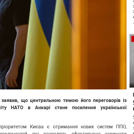
 заявив, що центральною темою його переговорів із
іту НАТО в Анкарі стане посилення української
пріоритетом Києва є отримання нових систем ППО,
мовленостей, які дозволять ефективніше захищати