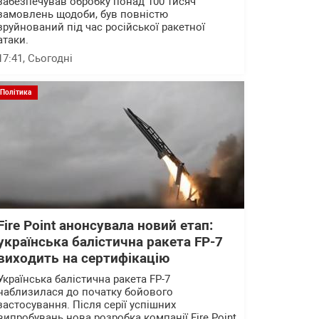
забезпечував обробку понад 100 тисяч
замовлень щодоби, був повністю
зруйнований під час російської ракетної
атаки.
17:41
, Сьогодні
Політика
Fire Point анонсувала новий етап:
українська балістична ракета FP-7
виходить на сертифікацію
Українська балістична ракета FP-7
наблизилася до початку бойового
застосування. Після серії успішних
випробувань нова розробка компанії Fire Point