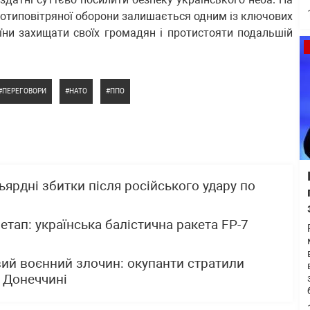
ротиповітряної оборони залишається одним із ключових
їни захищати своїх громадян і протистояти подальшій
ПЕРЕГОВОРИ
НАТО
ППО
ьярдні збитки після російського удару по
 етап: українська балістична ракета FP-7
вий воєнний злочин: окупанти стратили
 Донеччині