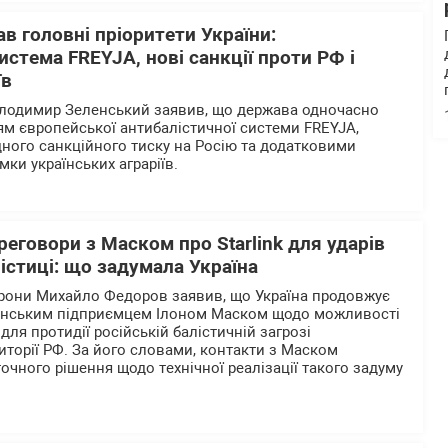
в головні пріоритети України:
истема FREYJA, нові санкції проти РФ і
їв
олодимир Зеленський заявив, що держава одночасно
м європейської антибалістичної системи FREYJA,
ого санкційного тиску на Росію та додатковими
мки українських аграріїв.
еговори з Маском про Starlink для ударів
лістиці: що задумала Україна
орони Михайло Федоров заявив, що Україна продовжує
анським підприємцем Ілоном Маском щодо можливості
 для протидії російській балістичній загрозі
иторії РФ. За його словами, контакти з Маском
очного рішення щодо технічної реалізації такого задуму