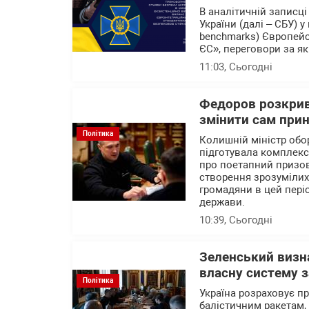
В аналітичній записц
України (далі – СБУ) 
benchmarks) Європейс
ЄС», переговори за як
11:03
, Сьогодні
Федоров розкрив 
змінити сам при
Політика
Колишній міністр об
підготувала комплекс
про поетапний призов 
створення зрозумілих 
громадяни в цей пері
держави.
10:39
, Сьогодні
Зеленський визна
власну систему з
Політика
Україна розраховує п
балістичним ракетам,