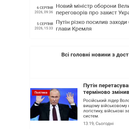
Новий міністр оборони Вели
6 СЕРПНЯ
переговорів про захист Укра
2026, 09:36
Путін різко посилив заходи
5 СЕРПНЯ
глави Кремля
2026, 15:33
Всі головні новини з до
Путін перетасува
терміново змінив
Політика
Російський лідер Вол
вищому військовому 
логістику, військові 
систем.
13:19
, Сьогодні