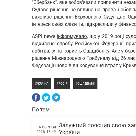
"Сбербанк", яке зобов'язали припинити неза
Судове рішення не вплине на права і обов'я
важливе рішення Верховного Суду дає Оща
інтереси своїх клієнтів, підкреслили у фінансо
ASPI news
інформувало
, що у 2019 році су
відхилено спробу Російської Федерації пр
арбітражу на користь Ощадбанку. Але у бере
рішення Міжнародного Трибуналу від 26 лис
Федерації щодо відшкодування втрат у Крим
УКРАЇНА
РОСІЯ
ОЩАДБАНК
По темі
Залужний пояснив свою зая
6 СЕРПНЯ
України
2026, 18:49