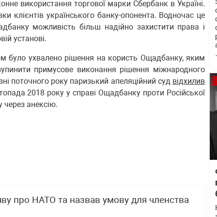
конне використання торгової марки Сбербанк в Україні.
зки клієнтів українського банку-опонента. Водночас це
дбанку можливість більш надійно захистити права і
вій установі.
дом було ухвалено рішення на користь Ощадбанку, яким
изупинити примусове виконання рішення міжнародного
зні поточного року паризький апеляційний суд
відхилив
топада 2018 року у справі Ощадбанку проти Російської
у через анексію.
ву про НАТО та назвав умову для членства