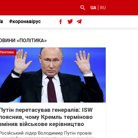
UA
RU
їв
#коронавірус
ОВИНИ «ПОЛІТИКА»
Політика
Путін перетасував генералів: ISW
пояснив, чому Кремль терміново
змінив військове керівництво
Російський лідер Володимир Путін провів