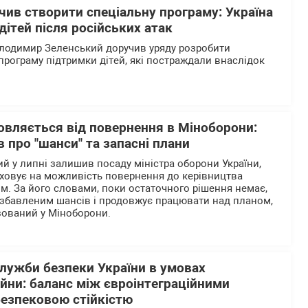
ив створити спеціальну програму: Україна
дітей після російських атак
олодимир Зеленський доручив уряду розробити
програму підтримки дітей, які постраждали внаслідок
овляється від повернення в Міноборони:
в про "шанси" та запасні плани
й у липні залишив посаду міністра оборони України,
аховує на можливість повернення до керівництва
. За його словами, поки остаточного рішення немає,
озбавленим шансів і продовжує працювати над планом,
зований у Міноборони.
лужби безпеки України в умовах
ійни: баланс між євроінтеграційними
безпековою стійкістю