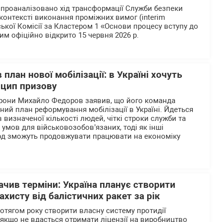
і проаналізовано хід трансформації Служби безпеки
у контексті виконання проміжних вимог (interim
ької Комісії за Кластером 1 «Основи процесу вступу до
им офіційно відкрито 15 червня 2026 р.
план нової мобілізації: в Україні хочуть
нцип призову
орони Михайло Федоров заявив, що його команда
ний план реформування мобілізації в Україні. Йдеться
визначеної кількості людей, чіткі строки служби та
умов для військовозобов’язаних, тоді як інші
од зможуть продовжувати працювати на економіку
чив терміни: Україна планує створити
ахисту від балістичних ракет за рік
ротягом року створити власну систему протидії
 якщо не вдасться отримати ліцензії на виробництво