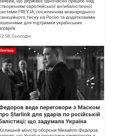
заявив, що держава одночасно працює над
створенням європейської антибалістичної
системи FREYJA, посиленням міжнародного
санкційного тиску на Росію та додатковими
рішеннями для підтримки українських
аграріїв.
12:58
, Сьогодні
Політика
Федоров веде переговори з Маском
про Starlink для ударів по російській
балістиці: що задумала Україна
Колишній міністр оборони Михайло Федоров
заявив, що Україна продовжує переговори з