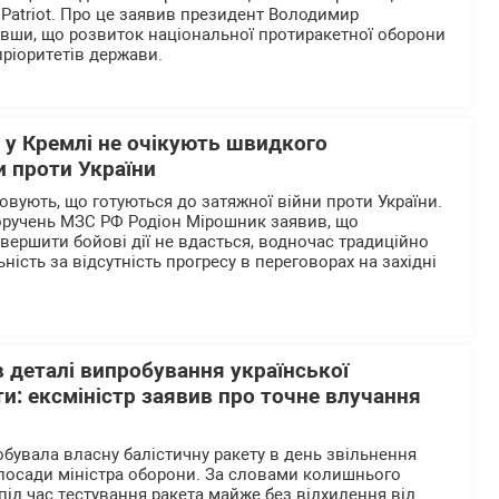
 Patriot. Про це заявив президент Володимир
вши, що розвиток національної протиракетної оборони
пріоритетів держави.
 у Кремлі не очікують швидкого
и проти України
ховують, що готуються до затяжної війни проти України.
оручень МЗС РФ Родіон Мірошник заявив, що
ершити бойові дії не вдасться, водночас традиційно
ість за відсутність прогресу в переговорах на західні
 деталі випробування української
ти: ексміністр заявив про точне влучання
обувала власну балістичну ракету в день звільнення
посади міністра оборони. За словами колишнього
під час тестування ракета майже без відхилення від