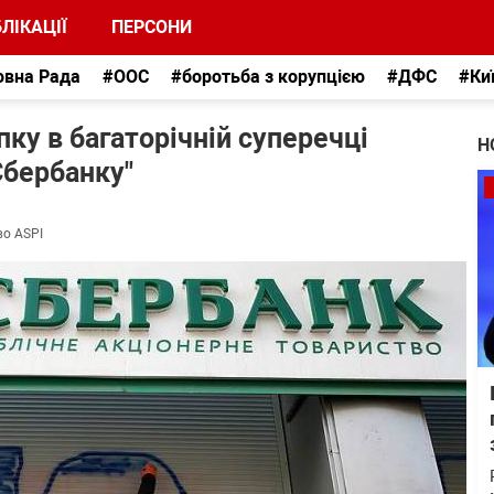
ЛІКАЦІЇ
ПЕРСОНИ
овна Рада
#ООС
#боротьба з корупцією
#ДФС
#Ки
ку в багаторічній суперечці
Н
Сбербанку"
во ASPI