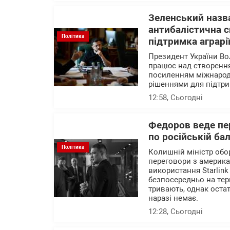
Зеленський назва
антибалістична с
Політика
підтримка аграрі
Президент України В
працює над створення
посиленням міжнародн
рішеннями для підтри
12:58
, Сьогодні
Федоров веде пер
по російській ба
Політика
Колишній міністр об
переговори з америк
використання Starlink
безпосередньо на тер
тривають, однак остат
наразі немає.
12:28
, Сьогодні