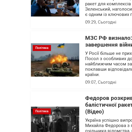
ракет для комплексів
Зеленський, наголоси
є одним із ключових 
09:29
, Сьогодні
МЗС РФ визнало:
завершення війн
Політика
У Росії більше не при
Посол з особливих д
найближчим часом зав
поклавши відповідальн
країни.
09:07
, Сьогодні
Федоров розкрив
балістичної раке
(Відео)
Політика
Україна успішно випр
Михайла Федорова з 
очільника відомства, 