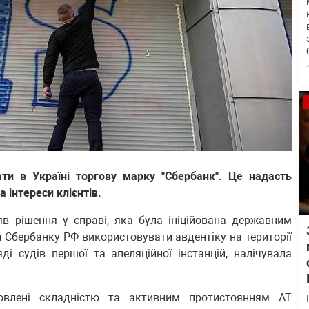
ати в Україні торгову марку "Сбербанк". Це надасть
 інтереси клієнтів.
яв рішення у справі, яка була ініційована державним
 Сбербанку РФ використовувати авдентіку на території
ді судів першої та апеляційної інстанцій, налічувала
овлені складністю та активним протистоянням АТ