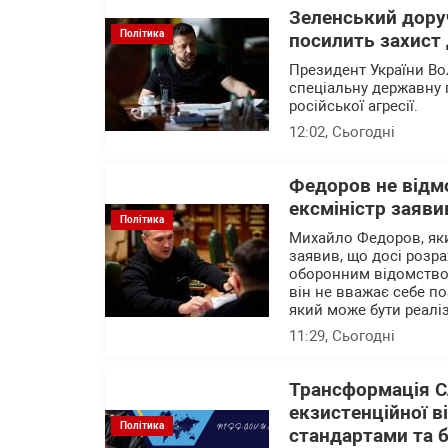
Зеленський доруч
Політика
посилить захист 
Президент України В
спеціальну державну 
російської агресії.
12:02
, Сьогодні
Федоров не відм
ексміністр заяви
Політика
Михайло Федоров, яки
заявив, що досі розр
оборонним відомством
він не вважає себе п
який може бути реалі
11:29
, Сьогодні
Трансформація С
екзистенційної в
Політика
стандартами та 