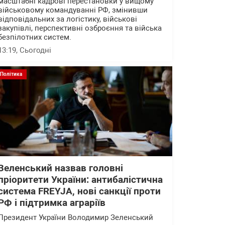
масштабні кадрові перестановки у вищому
військовому командуванні РФ, змінивши
відповідальних за логістику, військові
закупівлі, перспективні озброєння та війська
безпілотних систем.
13:19
, Сьогодні
Політика
Зеленський назвав головні
пріоритети України: антибалістична
система FREYJA, нові санкції проти
РФ і підтримка аграріїв
Президент України Володимир Зеленський