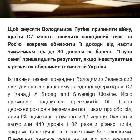
Щоб змусити Володимира Путіна припинити війну,
країни G7 мають посилити санкційний тиск на
Росію, зокрема обмежити її доходи від нафти
зниженням цін до 30 доларів за барель. "Група
семи" пришвидшить результат, якщо інвестуватиме
в розвиток оборонних технологій України.
Із такими тезами президент Володимир Зеленський
виступив на спеціальному засіданні лідерів країн G7
у Канаді A Strong and Sovereign Ukraine. Його
промовою поділилася пресслужба ОП. Глава
держави розповів іноземним політикам про обстріл,
який РФ здійснила в ніч проти 17 червня. Окупанти
запустили 440 дронів і 32 ракети різних типів,
зокрема балістичні та з касетними боєголовками.
Президент звернув увагу на те, що постраждали