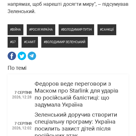
напрямах, щоб нарешті досягти миру", – підсумував
Зеленський.
ВІЙНА
РОСІЯ УКРАЇНА
ВОЛОДИМИР ПУТІН
САНКЦІЇ
G7
САМІТ
ВОЛОДИМИР ЗЕЛЕНСЬКИЙ
По темі
Федоров веде переговори з
Маском про Starlink для ударів
7 СЕРПНЯ
по російській балістиці: що
2026, 12:28
задумала Україна
Зеленський доручив створити
спеціальну програму: Україна
7 СЕРПНЯ
посилить захист дітей після
2026, 12:02
російських атак