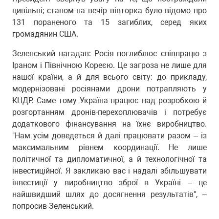
цивільні; станом на вечір вівторка було відомо про
131 пораненого та 15 загиблих, серед яких
громадянин США.
Зеленський нагадав: Росія поглиблює співпрацю з
Іраном і Північною Кореєю. Це загроза не лише для
нашої країни, а й для всього світу: до прикладу,
модернізовані росіянами дрони потрапляють у
КНДР. Саме тому Україна працює над розробкою й
розгортанням дронів-перехоплювачів і потребує
додаткового фінансування на їхнє виробництво.
"Нам усім доведеться й далі працювати разом – із
максимальним рівнем координації. Не лише
політичної та дипломатичної, а й технологічної та
інвестиційної. Я закликаю вас і надалі збільшувати
інвестиції у виробництво зброї в Україні – це
найшвидший шлях до досягнення результатів", –
попросив Зеленський.