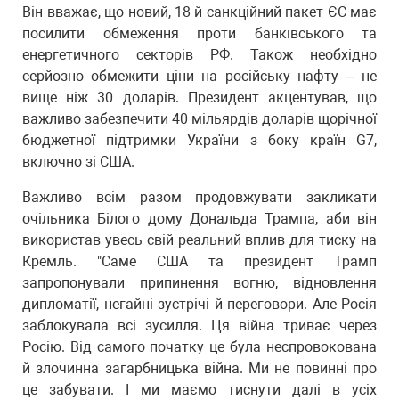
Він вважає, що новий, 18-й санкційний пакет ЄС має
посилити обмеження проти банківського та
енергетичного секторів РФ. Також необхідно
серйозно обмежити ціни на російську нафту – не
вище ніж 30 доларів. Президент акцентував, що
важливо забезпечити 40 мільярдів доларів щорічної
бюджетної підтримки України з боку країн G7,
включно зі США.
Важливо всім разом продовжувати закликати
очільника Білого дому Дональда Трампа, аби він
використав увесь свій реальний вплив для тиску на
Кремль. "Саме США та президент Трамп
запропонували припинення вогню, відновлення
дипломатії, негайні зустрічі й переговори. Але Росія
заблокувала всі зусилля. Ця війна триває через
Росію. Від самого початку це була неспровокована
й злочинна загарбницька війна. Ми не повинні про
це забувати. І ми маємо тиснути далі в усіх