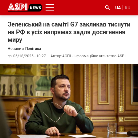
UA
RU
Зеленський на саміті G7 закликав тиснути
на РФ в усіх напрямах задля досягнення
миру
Новини
»
Політика
ср, 06/18/2025 - 10:27
Автор:
АСПІ - інформаційне агентство ASPI
#ООС
#боротьба
#ДФС
#Київ
#коронавірус
з
корупцією