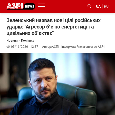
UA
RU
Зеленський назвав нові цілі російських
ударів: "Агресор б’є по енергетиці та
цивільних об’єктах"
Новини
»
Політика
сб, 05/16/2026 - 12:37
Автор:
АСПІ - інформаційне агентство ASPI
#ООС
#боротьба
#ДФС
#Київ
#коронавірус
з
корупцією