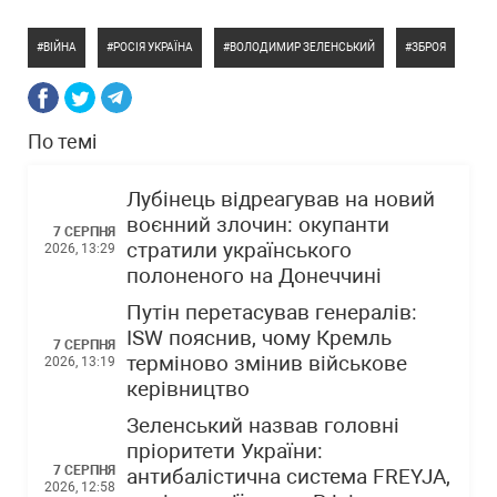
ВІЙНА
РОСІЯ УКРАЇНА
ВОЛОДИМИР ЗЕЛЕНСЬКИЙ
ЗБРОЯ
По темі
Лубінець відреагував на новий
воєнний злочин: окупанти
7 СЕРПНЯ
стратили українського
2026, 13:29
полоненого на Донеччині
Путін перетасував генералів:
ISW пояснив, чому Кремль
7 СЕРПНЯ
терміново змінив військове
2026, 13:19
керівництво
Зеленський назвав головні
пріоритети України:
7 СЕРПНЯ
антибалістична система FREYJA,
2026, 12:58