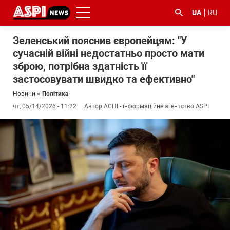
UA
RU
Зеленський пояснив європейцям: "У
сучасній війні недостатньо просто мати
зброю, потрібна здатність її
застосовувати швидко та ефективно"
Новини
»
Політика
чт, 05/14/2026 - 11:22
Автор:
АСПІ - інформаційне агентство ASPI
#ООС
#боротьба
#ДФС
#Київ
#коронавірус
з
корупцією