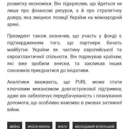
розвитку економіки. Він підкреслив, що йдеться не
лише про фінансові ресурси, а й про стратегічну
довіру, яка зміцнює позиції України на міжнародній
арені.
Президент також зазначив, що участь у фонді є
підтвердженням того, що партнери бачать
майбутнє України як частину європейської та
євроатлантичної спільноти. Він подякував країнам,
які вже зробили внески, та закликав інших
союзників приєднатися до ініціативи.
Аналітики вважають, що PURL може стати
ключовим механізмом довгострокової підтримки,
адже він забезпечує передбачуваність і планування
допомоги, що особливо важливо в умовах затяжної
війни.
ВІЙНА
РОСІЯ УКРАЇНА
НАТО
ВОЛОДИМИР ЗЕЛЕНСЬКИЙ