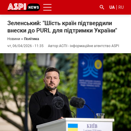
UA
RU
Зеленський: "Шість країн підтвердили
внески до PURL для підтримки України"
Новини
»
Політика
чт, 06/04/2026 - 11:35
Автор:
АСПІ - інформаційне агентство ASPI
#ООС
#боротьба
#ДФС
#Київ
#коронавірус
з
корупцією