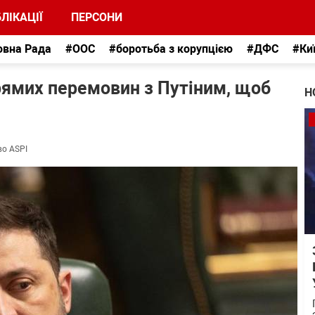
ЛІКАЦІЇ
ПЕРСОНИ
овна Рада
#ООС
#боротьба з корупцією
#ДФС
#Ки
прямих перемовин з Путіним, щоб
Н
во ASPI