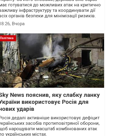
має готуватися до можливих атак на критично
важливу інфраструктуру та координувати дії
всіх органів безпеки для мінімізації ризиків.
18:26
, Вчора
Політика
Sky News пояснив, яку слабку ланку
України використовує Росія для
нових ударів
Росія дедалі активніше використовує дефіцит
українських засобів протиповітряної оборони,
щоб нарощувати масштаб комбінованих атак
по українських містах.