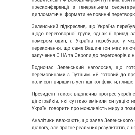
пресконференції з генеральним секрета
дипломатичні формати не повинні перетворю
Зеленський підкреслив, що Україна перебу
щодо переговорної групи, однак її приїзд 
номером один, а Україна перебуває у че
переконання, що саме Вашингтон має ключо
залучення США та Європи до переговорів є 
Водночас Зеленський наголосив, що го
перемовинами з Путіним. «Я готовий до пря
коли світ вирішить усі інші конфлікти, і лише 
Президент також відзначив прогрес українс
діпстрайків, які суттєво змінили ситуацію 
Україні говорити про можливість миру з позиц
Аналітики вважають, що заява Зеленського є
діалогу, але прагне реальних результатів, а 