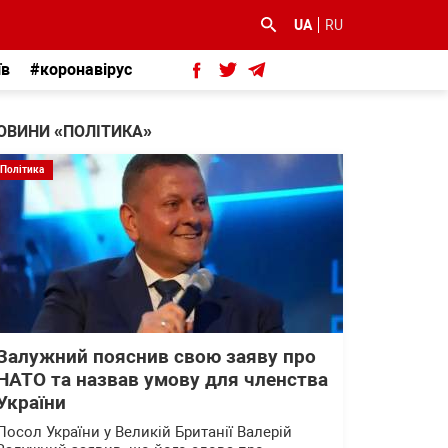
UA
RU
їв
#коронавірус
ОВИНИ «ПОЛІТИКА»
Політика
Залужний пояснив свою заяву про
НАТО та назвав умову для членства
України
Посол України у Великій Британії Валерій