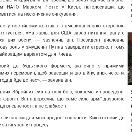
рем НАТО Марком Рюттє у Києві, наголосивши, що
ватися на нескінченне очікування.
ває у постійному контакті з американською стороною
затягується. «На жаль, для США зараз питання Ірану є
рзі цих воєн», — зазначив він. Президент висловив
ву роль у змушенні Путіна завершити агресію, і тому
найкращим варіантом для Києва.
товий до будь-якого формату, включно з прямими
мих перемовин, щоб завершити цю війну, аніж чекати,
тоді дійде до нас», — заявив він.
ьких Збройних сил на полі бою, зокрема у проведенні
на фронті. Він підкреслив, що саме сила армії дозволяє
ії впевненості, а не слабкості.
 сигналом для міжнародної спільноти: Київ готовий до
не затягування процесу.