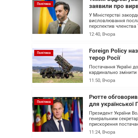
Політика
заявили про вирв
У Міністерстві закор
висловлювання посла 
перспектив членства 
12:40
, Вчора
Foreign Policy н
Політика
терор Росії
Постачання Україні до
кардинально змінити с
11:50
, Вчора
Рютте обговорив
Політика
для української
Президент України В
генеральним секрета
прискорення постачан
11:24
, Вчора