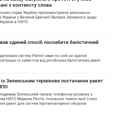
ані з контексту слова
донних справ України прокоментували резонансні
України у Великій Британії Валерія Залужного щодо
України в НАТО.
азвав єдиний спосіб послабити балістичний
даткових систем Patriot саме по собі не здатне
итуацію із захистом від російських балістичних ракет.
 із Зеленським термінове постачання ракет
 ППО
олодимир Зеленський провів телефонну розмову з
рем НАТО Марком Рютте, головною темою якої стало
ня ракет для систем протиповітряної оборони.