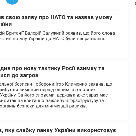
в свою заяву про НАТО та назвав умову
аїни
кій Британії Валерій Залужний заявив, що його слова
пектив вступу України до НАТО були неправильно
ив про нову тактику Росії взимку та
ися до загроз
альної безпеки і оборони Ігор Клименко заявив, що
айбутній зимовий період одним із головних
 Україну. За його словами, держава вже зараз має
их атак на критично важливу інфраструктуру та
органів безпеки для мінімізації ризиків.
, яку слабку ланку України використовує