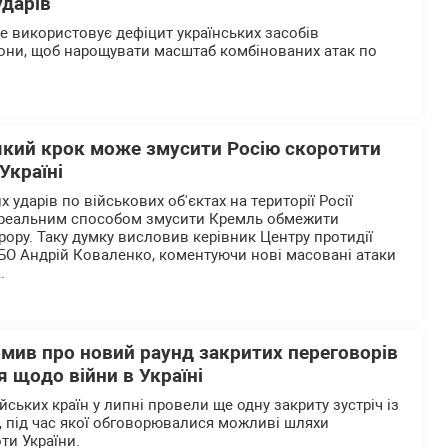
ударів
ше використовує дефіцит українських засобів
они, щоб нарощувати масштаб комбінованих атак по
який крок може змусити Росію скоротити
Україні
 ударів по військових об'єктах на території Росії
реальним способом змусити Кремль обмежити
рору. Таку думку висловив керівник Центру протидії
БО Андрій Коваленко, коментуючи нові масовані атаки
.
омив про новий раунд закритих переговорів
 щодо війни в Україні
ьких країн у липні провели ще одну закриту зустріч із
 під час якої обговорювалися можливі шляхи
ти України.