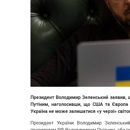
Президент Володимир Зеленський заявив, 
Путіним, наголосивши, що США та Європа 
Україна не може залишатися «у черзі» світо
Президент України Володимир Зеленський
правителем РФ Володимиром Путіним, аби пок