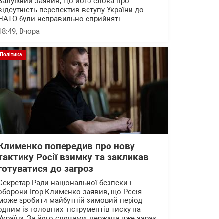
Залужний заявив, що його слова про
відсутність перспектив вступу України до
НАТО були неправильно сприйняті.
18:49
, Вчора
Політика
Клименко попередив про нову
тактику Росії взимку та закликав
готуватися до загроз
Секретар Ради національної безпеки і
оборони Ігор Клименко заявив, що Росія
може зробити майбутній зимовий період
одним із головних інструментів тиску на
Україну. За його словами, держава вже зараз