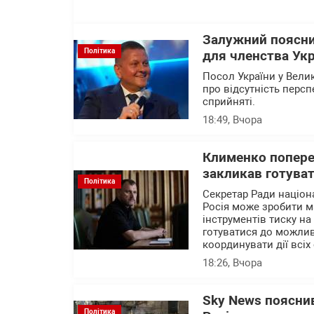
Залужний поясни
Політика
для членства Укр
Посол України у Вели
про відсутність перс
сприйняті.
18:49
, Вчора
Клименко поперед
закликав готуват
Політика
Секретар Ради націон
Росія може зробити м
інструментів тиску на
готуватися до можлив
координувати дії всіх 
18:26
, Вчора
Sky News пояснив
Політика