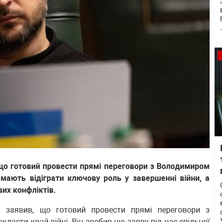
що готовий провести прямі переговори з Володимиром
мають відіграти ключову роль у завершенні війни, а
вих конфліктів.
 заявив, що готовий провести прямі переговори з
ласти край війні. Він зробив цю заяву під час спільної