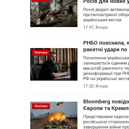
Росія для нових 
Росія дедалі активні
протиповітряної обор
українських містах.
17:47
, Вчора
РНБО пояснила, 
ракетні удари по 
Політика
Посилення українських
залишається єдиним 
масштаб ракетного те
дезінформації при РН
РФ на українські міста
17:20
, Вчора
Bloomberg повід
Політика
Європи та Кремля
Представники європейс
російською стороною,
завершення війни про