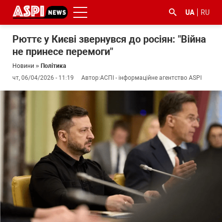
UA
RU
Рюттє у Києві звернувся до росіян: "Війна
не принесе перемоги"
Новини
»
Політика
чт, 06/04/2026 - 11:19
Автор:
АСПІ - інформаційне агентство ASPI
#ООС
#боротьба
#ДФС
#Київ
#коронавірус
з
корупцією