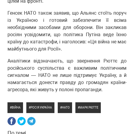
цілей на фронті.
Генсек НАТО також заявив, що Альянс стоїть поруч
із Україною і готовий забезпечити її всіма
необхідними засобами для оборони. Він закликав
росіян усвідомити, що політика Путіна веде їхню
країну до катастрофи, і наголосив: «Ця війна не має
майбутнього для Росії».
Аналітики відзначають, що звернення Рюттє до
російського суспільства є важливим політичним
сигналом — НАТО не лише підтримує Україну, а й
намагається донести правду до громадян країни-
агресора, які живуть у полоні пропаганди.
ВІЙНА
РОСІЯ УКРАЇНА
НАТО
МАРК РЮТТЕ
По темі