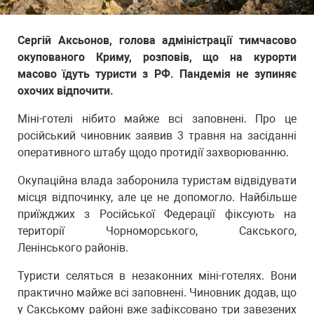
Сергій Аксьонов, голова адміністрації тимчасово
окупованого Криму, розповів, що на курорти
масово їдуть туристи з РФ. Пандемія не зупиняє
охочих відпочити.
Міні-готелі нібито майже всі заповнені. Про це
російський чиновник заявив 3 травня на засіданні
оперативного штабу щодо протидії захворюванню.
Окупаційна влада заборонила туристам відвідувати
місця відпочинку, але це не допомогло. Найбільше
приїжджих з Російської Федерації фіксують на
території Чорноморського, Сакського,
Ленінського районів.
Туристи селяться в незаконних міні-готелях. Вони
практично майже всі заповнені. Чиновник додав, що
у Сакському районі вже зафіксовано три завезених