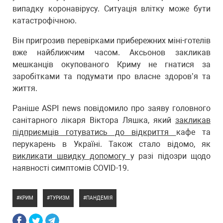
випадку коронавірусу. Ситуація влітку може бути
катастрофічною.
Він пригрозив перевірками прибережних міні-готелів
вже найближчим часом. Аксьонов закликав
мешканців окупованого Криму не гнатися за
заробітками та подумати про власне здоров’я та
життя.
Раніше ASPI news повідомило про заяву головного
санітарного лікаря Віктора Ляшка, який
закликав
підприємців готуватись до відкриття
кафе та
перукарень в Україні. Також стало відомо, як
викликати швидку допомогу
у разі підозри щодо
наявності симптомів COVID-19.
КРИМ
ТУРИЗМ
ПАНДЕМІЯ