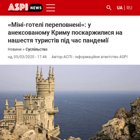
UA
RU
«Міні-готелі переповнені»: у
анексованому Криму поскаржилися на
нашестя туристів під час пандемії
Новини
»
Суспільство
нд, 05/03/2020 - 17:46
Автор:
АСПІ - інформаційне агентство ASPI
#ООС
#боротьба
#ДФС
#Київ
#коронавірус
з
корупцією