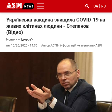
UA
RU
Українська вакцина знищила COVID-19 на
живих клітинах людини - Степанов
(Відео)
Новини
»
Здоров'я
пн, 10/26/2020 - 14:36
Автор:
АСПІ - інформаційне агентство ASPI
#ООС
#боротьба
#ДФС
#Київ
#коронавірус
з
корупцією