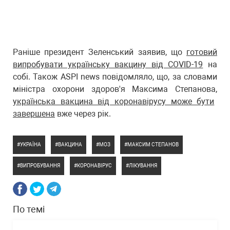
Раніше президент Зеленський заявив, що
готовий
випробувати українську вакцину від COVID-19
на
собі. Також ASPI news повідомляло, що, за словами
міністра охорони здоров'я Максима Степанова,
українська вакцина від коронавірусу може бути
завершена
вже через рік.
УКРАЇНА
ВАКЦИНА
МОЗ
МАКСИМ СТЕПАНОВ
ВИПРОБУВАННЯ
КОРОНАВІРУС
ЛІКУВАННЯ
По темі