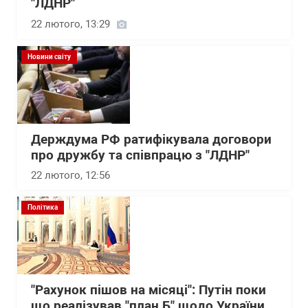
"ЛДНР"
22 лютого, 13:29
Новини світу
Держдума РФ ратифікувала договори
про дружбу та співпрацю з "ЛДНР"
22 лютого, 12:56
Політика
"Рахунок пішов на місяці": Путін поки
що реалізував "план Б" щодо України