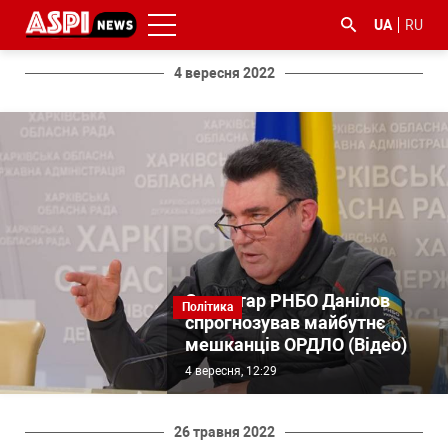
UA
RU
4 вересня 2022
#ООС
#боротьба
#ДФС
#Київ
#коронавірус
з
корупцією
Секретар РНБО Данілов
Політика
спрогнозував майбутнє
мешканців ОРДЛО (Відео)
4 вересня, 12:29
26 травня 2022