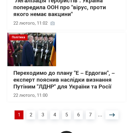
"Легалізація терористів": Україна
попередила ООН про "вірус, проти
якого немає вакцини"
22 лютого, 11:02
Політика
Переходимо до плану "Е – Ердоган", –
експерт пояснив наслідки визнання
Путіним "ЛДНР" для України та Росії
22 лютого, 11:00
Розбивка
Поточна
1
Сторінка
2
Сторінка
3
Сторінка
4
Сторінка
5
Сторінка
6
Сторінка
7
…
на
сторінки
сторінка