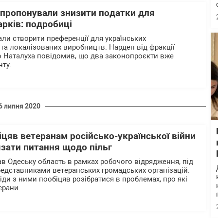
апропонували знизити податки для
арків: подробиці
ли створити преференції для українських
 та локалізованих виробництв. Нардеп від фракції
о Наталуха повідомив, що два законопроєкти вже
ту.
6 липня 2020
цяв ветеранам російсько-української війни
язати питання щодо пільг
ав Одеську область в рамках робочого відрядження, під
представниками ветеранських громадських організацій.
іди з ними пообіцяв розібратися в проблемах, про які
ерани.