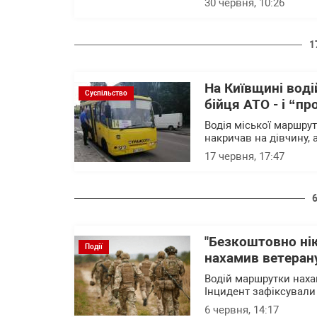
30 червня, 10:26
1
На Київщині вод
Суспільство
бійця АТО - і “п
Водія міської маршрут
накричав на дівчину, 
17 червня, 17:47
"Безкоштовно нік
Події
нахамив ветерану
Водій маршрутки наха
Інцидент зафіксували
6 червня, 14:17