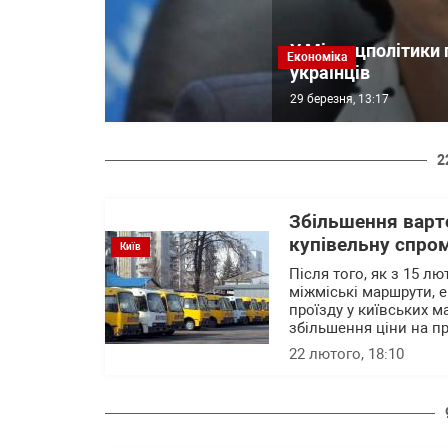
У Мінсоцполітики 
Економіка
українців
29 березня, 13:17
2
Збільшення варто
купівельну спром
Київ
Після того, як з 15 л
міжміські маршрути, 
проїзду у київських м
збільшення ціни на пр
22 лютого, 18:10