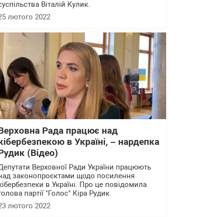
суспільства Віталій Кулик.
25 лютого 2022
Верховна Рада працює над
кібербезпекою в Україні, – нардепка
Рудик (Відео)
Депутати Верховної Ради України працюють
над законопроєктами щодо посилення
кібербезпеки в Україні. Про це повідомила
голова партії "Голос" Кіра Рудик.
23 лютого 2022