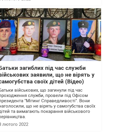
Батьки загиблих під час служби
військових заявили, що не вірять у
самогубства своїх дітей (Відео)
Батьки військових, що загинули під час
проходження служби, провели під Офісом
президента "Мітинг Справедливості". Вони
наголосили, що не вірять у самогубства своїх
дітей та вимагають покарання військового
керівництва.
3 лютого 2022