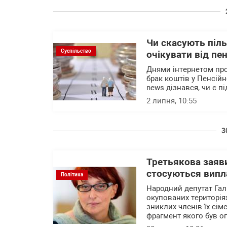
Чи скасують пільг
Суспільство
очікувати від пе
Днями інтернетом про
брак коштів у Пенсій
news дізнався, чи є п
2 липня, 10:55
3
Третьякова заяви
стосуються випл
Політика
Народний депутат Гали
окупованих територія
зниклих членів їх сім
фрагмент якого був о