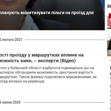
В
планують монетизувати пільги на проїзд для
2 лютого 2021
сті проїзду у маршрутках вплине на
ожність киян, – експерти (Відео)
ютого у Київській області відбулося підвищення цін на
експерти обговорили можливість зростання вартості
аршрутках. Також фахівці поділилися міркуваннями, як
оїзд вплине на українців.
9 липня 2020