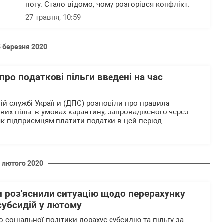
ногу. Стало відомо, чому розгорівся конфлікт.
27 травня, 10:59
5 березня 2020
про податкові пільги введені на час
ій службі України (ДПС) розповіли про правила
вих пільг в умовах карантину, запровадженого через
як підприємцям платити податки в цей період.
3 лютого 2020
и роз'яснили ситуацію щодо перерахунку
 субсидій у лютому
 соціальної політики дорахує субсидію та пільгу за