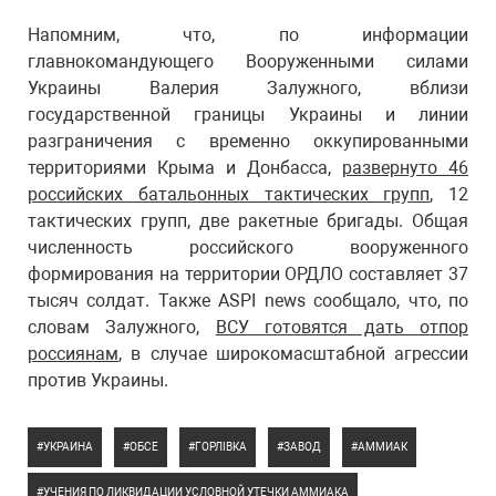
Напомним, что, по информации
главнокомандующего Вооруженными силами
Украины Валерия Залужного, вблизи
государственной границы Украины и линии
разграничения с временно оккупированными
территориями Крыма и Донбасса,
развернуто 46
российских батальонных тактических групп
, 12
тактических групп, две ракетные бригады. Общая
численность российского вооруженного
формирования на территории ОРДЛО составляет 37
тысяч солдат. Также ASPI news сообщало, что, по
словам Залужного,
ВСУ готовятся дать отпор
россиянам
, в случае широкомасштабной агрессии
против Украины.
УКРАИНА
ОБСЕ
ГОРЛІВКА
ЗАВОД
АММИАК
УЧЕНИЯ ПО ЛИКВИДАЦИИ УСЛОВНОЙ УТЕЧКИ АММИАКА