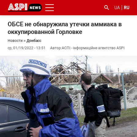
UA
RU
ОБСЕ не обнаружила утечки аммиака в
оккупированной Горловке
Новости
»
Донбасс
ср, 01/19/2022 - 13:51
Автор:
АСПІ - інформаційне агентство ASPI
#ООС
#боротьба
#гфс
#Киев
#коронавірус
з
корупцією