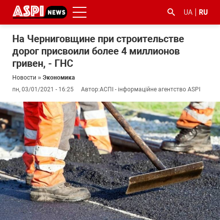
UA
RU
На Черниговщине при строительстве
дорог присвоили более 4 миллионов
гривен, - ГНС
Новости
»
Экономика
пн, 03/01/2021 - 16:25
Автор:
АСПІ - інформаційне агентство ASPI
#ООС
#боротьба
#гфс
#Киев
#коронавірус
з
корупцією