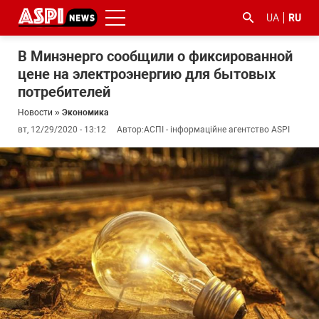
UA
RU
В Минэнерго сообщили о фиксированной
цене на электроэнергию для бытовых
потребителей
Новости
»
Экономика
вт, 12/29/2020 - 13:12
Автор:
АСПІ - інформаційне агентство ASPI
#ООС
#боротьба
#гфс
#Киев
#коронавірус
з
корупцією